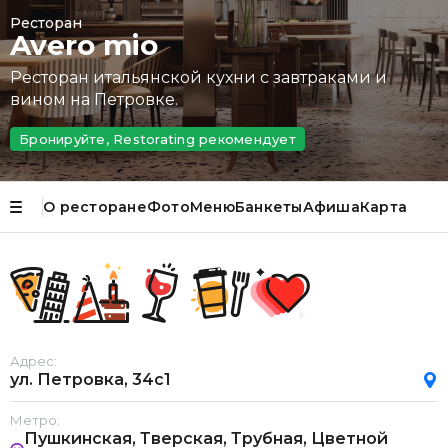
Ресторан
Avero mio
Ресторан итальянской кухни с завтраками и
вином на Петровке.
Бронируйте, Restorating рекомендует
О ресторане
Фото
Меню
Банкеты
Афиша
Карта
Адрес:
ул. Петровка, 34с1
Метро:
Пушкинская, Тверская, Трубная, Цветной