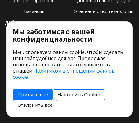
Для рестораторов
Дополнительные услуги
Вакансии
Основной стек технологий
Добавить свое заведение
Мы заботимся о вашей
Тарифы
конфиденциальности
Мы используем файлы cookie, чтобы сделать
наш сайт удобнее для вас. Продолжая
использование сайта, вы соглашаетесь
с нашей
Политикой в отношении файлов
Пользовательское соглашение
cookie
Политика обработки персональных данных
Согласие на обработку персональных данных
Принять все
Настроить Cookie
Соглашение об информировании
Политика использования cookies
Отклонить все
Restorating.ru © 1999 - 2026