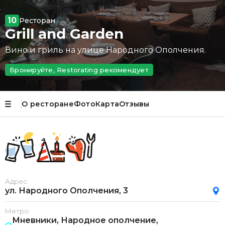
10
Ресторан
Grill and Garden
Вино и гриль на улице Народного Ополчения.
Бронируйте, Restorating рекомендует
О ресторане
Фото
Карта
Отзывы
Адрес:
ул. Народного Ополчения, 3
Метро:
Мневники, Народное ополчение,