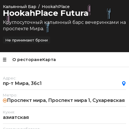
Кальянный Бар
/
HookahPlace
HookahPlace Futura
Круглосуточный кальянный барс вечеринками на
проспекте Мира.
Не принимают брони
О ресторане
Карта
Адрес:
пр-т Мира, 36с1
Метро:
Проспект мира, Проспект мира 1, Сухаревская
Кухня:
азиатская