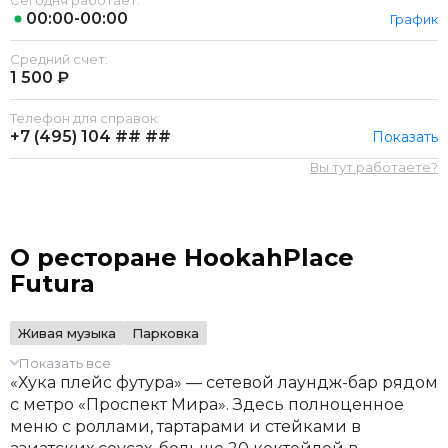
Сегодня работает:
00:00-00:00
График
Средний счет:
1 500 ₽
Телефон для справок:
+7 (495)
104 ## ##
Показать
Вы тут работаете?
О ресторане HookahPlace
Futura
Живая музыка
Парковка
Показать все
«Хука плейс футура» — сетевой лаундж-бар рядом
с метро «Проспект Мира». Здесь полноценное
меню с роллами, тартарами и стейками в