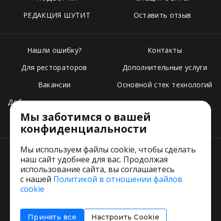
РЕДАКЦИЯ ШУТИТ
Оставить отзыв
Нашли ошибку?
Контакты
Для рестораторов
Дополнительные услуги
Вакансии
Основной стек технологий
Добавить свое заведение
Мы заботимся о вашей
Тарифы
конфиденциальности
Мы используем файлы cookie, чтобы сделать
наш сайт удобнее для вас. Продолжая
использование сайта, вы соглашаетесь
с нашей
Политикой в отношении файлов
Пользовательское соглашение
cookie
Политика обработки персональных данных
Согласие на обработку персональных данных
Принять все
Настроить Cookie
Соглашение об информировании