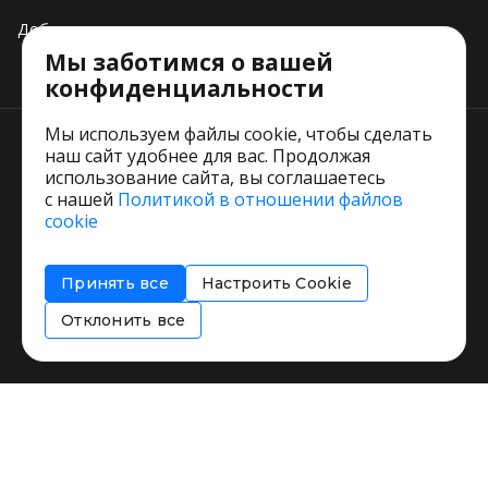
Добавить свое заведение
Мы заботимся о вашей
Тарифы
конфиденциальности
Мы используем файлы cookie, чтобы сделать
наш сайт удобнее для вас. Продолжая
использование сайта, вы соглашаетесь
с нашей
Политикой в отношении файлов
Пользовательское соглашение
cookie
Политика обработки персональных данных
Согласие на обработку персональных данных
Принять все
Настроить Cookie
Соглашение об информировании
Политика использования cookies
Отклонить все
Restorating.ru © 1999 - 2026