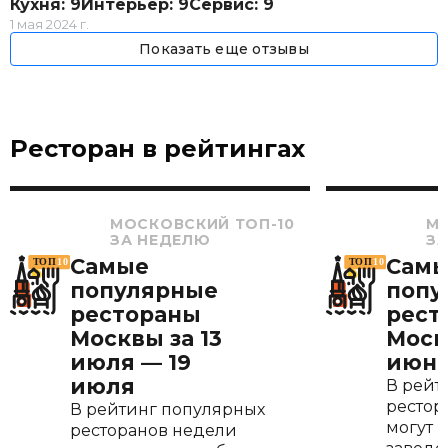
Кухня: 9
Интерьер: 9
Сервис: 9
1 мая 2024 г.
Показать еще отзывы
Ресторан в рейтингах
МОСКОВСКИЙ ТОП-10
МО
ЗА НЕДЕЛЮ
З
Самые
Сам
популярные
попу
рестораны
рест
Москвы за 13
Моск
июля — 19
июня
июля
В рейт
рестор
В рейтинг популярных
могут 
ресторанов недели