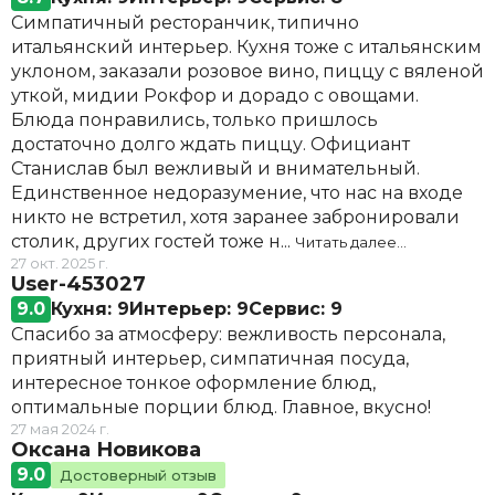
Симпатичный ресторанчик, типично
итальянский интерьер. Кухня тоже с итальянским
уклоном, заказали розовое вино, пиццу с вяленой
уткой, мидии Рокфор и дорадо с овощами.
Блюда понравились, только пришлось
достаточно долго ждать пиццу. Официант
Станислав был вежливый и внимательный.
Единственное недоразумение, что нас на входе
никто не встретил, хотя заранее забронировали
столик, других гостей тоже н...
Читать далее…
27 окт. 2025 г.
User-453027
9.0
Кухня: 9
Интерьер: 9
Сервис: 9
Спасибо за атмосферу: вежливость персонала,
приятный интерьер, симпатичная посуда,
интересное тонкое оформление блюд,
оптимальные порции блюд. Главное, вкусно!
27 мая 2024 г.
Оксана Новикова
9.0
Достоверный отзыв