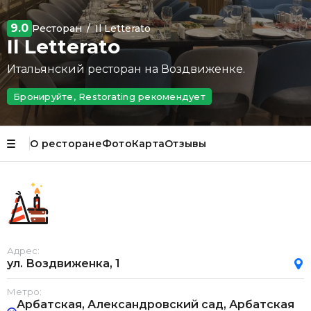
9.0
Ресторан
/
Il Letterato
Il Letterato
Итальянский ресторан на Воздвиженке.
Бронируйте, Restorating рекомендует
О ресторане
Фото
Карта
Отзывы
Адрес:
ул. Воздвиженка, 1
Метро:
Арбатская, Александровский сад, Арбатская