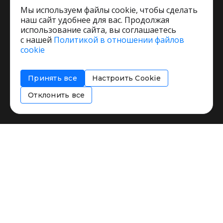
Мы используем файлы cookie, чтобы сделать
наш сайт удобнее для вас. Продолжая
использование сайта, вы соглашаетесь
с нашей
Политикой в отношении файлов
Пользовательское соглашение
cookie
Политика обработки персональных данных
Согласие на обработку персональных данных
Принять все
Настроить Cookie
Соглашение об информировании
Политика использования cookies
Отклонить все
Restorating.ru © 1999 - 2026