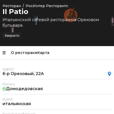
Ресторан
/
РосИнтер Ресторантс
Il Patio
Итальянский сетевой ресторан на Ореховом
бульваре.
Закрыто
О ресторане
Карта
Адрес:
б-р Ореховый, 22А
Метро:
Домодедовская
Кухня:
итальянская