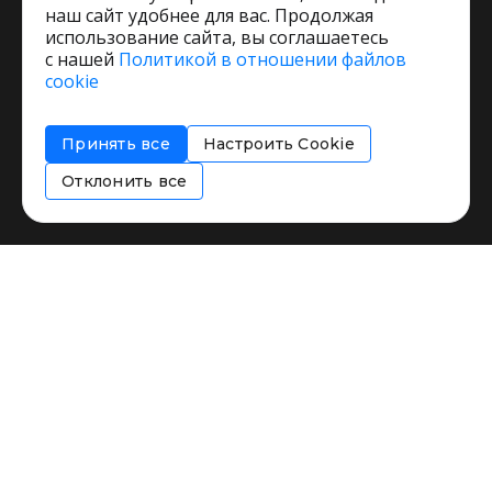
наш сайт удобнее для вас. Продолжая
использование сайта, вы соглашаетесь
с нашей
Политикой в отношении файлов
Пользовательское соглашение
cookie
Политика обработки персональных данных
Согласие на обработку персональных данных
Принять все
Настроить Cookie
Соглашение об информировании
Политика использования cookies
Отклонить все
Restorating.ru © 1999 - 2026