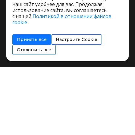
наш сайт удобнее для вас. Продолжая
использование сайта, вы соглашаетесь
с нашей
Политикой в отношении файлов
Пользовательское соглашение
cookie
Политика обработки персональных данных
Согласие на обработку персональных данных
Принять все
Настроить Cookie
Соглашение об информировании
Политика использования cookies
Отклонить все
Restorating.ru © 1999 - 2026