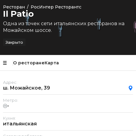
Ресторан
/
РосИнтер Ресторантс
Il Patio
Одна из точек сети итальянских ресторанов на
Можайском шоссе.
Закрыто
О ресторане
Карта
Адрес:
ш. Можайское, 39
Метро:
-
Кухня:
итальянская