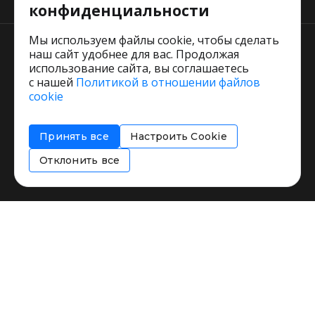
конфиденциальности
Мы используем файлы cookie, чтобы сделать
наш сайт удобнее для вас. Продолжая
использование сайта, вы соглашаетесь
с нашей
Политикой в отношении файлов
Пользовательское соглашение
cookie
Политика обработки персональных данных
Согласие на обработку персональных данных
Принять все
Настроить Cookie
Соглашение об информировании
Политика использования cookies
Отклонить все
Restorating.ru © 1999 - 2026