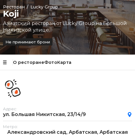
Ресторан
/
Lucky Group
Koji
Азиатский ресторан от Lucky Group на Большой
Никитской улице.
Не принимают брони
О ресторане
Фото
Карта
Адрес:
ул. Большая Никитская, 23/14/9
Метро:
Александровский сад, Арбатская, Арбатская