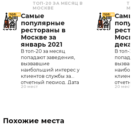
ТОП-20 ЗА МЕСЯЦ В
ТО
МОСКВЕ
М
Самые
Сам
популярные
попу
рестораны в
рест
Москве за
Моск
январь 2021
дека
В топ-20 за месяц
В топ-2
попадают заведения,
попада
вызвавшие
вызва
наибольший интерес у
наибол
клиентов службы за
клиент
отчетный период. Дата
отчетн
20 мест
20 мест
открытия, меню и
открыт
расположение не
распол
играют роли, во
играют
внимание
внима
принимается только
приним
Похожие места
частота запросов.
частота