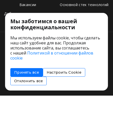
Вакансии
Основной стек технологий
Добавить свое заведение
Мы заботимся о вашей
Тарифы
конфиденциальности
Мы используем файлы cookie, чтобы сделать
наш сайт удобнее для вас. Продолжая
использование сайта, вы соглашаетесь
с нашей
Политикой в отношении файлов
Пользовательское соглашение
cookie
Политика обработки персональных данных
Согласие на обработку персональных данных
Принять все
Настроить Cookie
Соглашение об информировании
Политика использования cookies
Отклонить все
Restorating.ru © 1999 - 2026