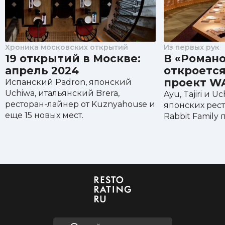
Хроника московских открытий
Из первых рук
19 открытий в Москве:
В «Роман
апрель 2024
откроетс
проект W
Испанский Padron, японский
Uchiwa, итальянский Brera,
Ayu, Tajiri и U
ресторан-лайнер от Kuznyahouse и
японских рест
еще 15 новых мест.
Rabbit Family