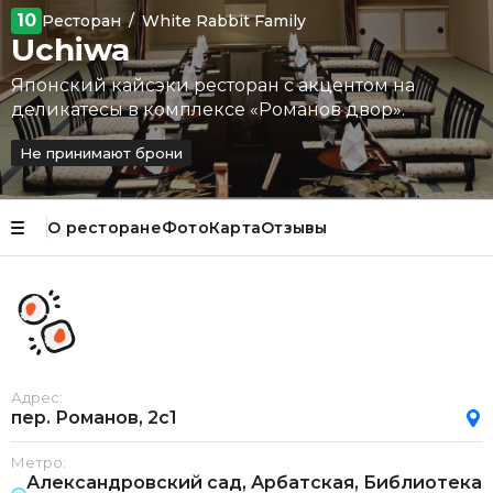
10
Ресторан
/
White Rabbit Family
Uchiwa
Японский кайсэки ресторан с акцентом на
деликатесы в комплексе «Романов двор».
Не принимают брони
О ресторане
Фото
Карта
Отзывы
Адрес:
пер. Романов, 2с1
Метро:
Александровский сад, Арбатская, Библиотека