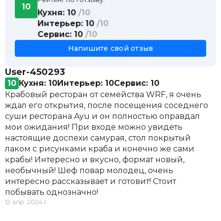
10
Кухня: 10
/10
Интерьер: 10
/10
Сервис: 10
/10
Напишите свой отзыв
User-450293
10
Кухня: 10
Интерьер: 10
Сервис: 10
Крабовый ресторан от семейства WRF, я очень
ждал его открытия, после посещения соседнего
суши ресторана Ayu и он полностью оправдал
мои ожидания! При входе можно увидеть
настоящие доспехи самурая, стол покрытый
лаком с рисунками краба и конечно же сами
крабы! Интересно и вкусно, формат новый,
необычный! Шеф повар молодец, очень
интересно рассказывает и готовит! Стоит
побывать однозначно!
12 апр. 2024 г.