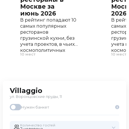
Москве за
Моск
июнь 2026
2026
В рейтинг попадают 10
В рейт
самых популярных
самых 
ресторанов
рестор
грузинской кухни, без
грузин
учета проектов, в чьих
учета п
космополитичных
космо
10 мест
10 мест
меню найдется пару
меню н
хинкали и хачапури.
хинкал
Только настоящее
Только
грузинской радушие!
грузин
Villaggio
ул. Воронцовские пруды, 11
Нужен банкет
Количество гостей