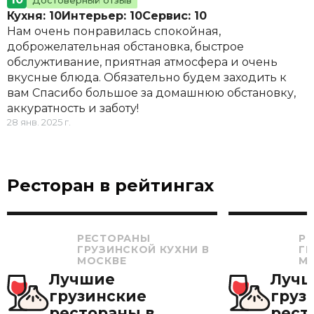
Достоверный отзыв
Кухня: 10
Интерьер: 10
Сервис: 10
Нам очень понравилась спокойная,
доброжелательная обстановка, быстрое
обслужтивание, приятная атмосфера и очень
вкусные блюда. Обязательно будем заходить к
вам Спасибо большое за домашнюю обстановку,
аккуратность и заботу!
28 янв. 2025 г.
Ресторан в рейтингах
РЕСТОРАНЫ
Р
ГРУЗИНСКОЙ КУХНИ В
ГР
МОСКВЕ
М
Лучшие
Луч
грузинские
груз
рестораны в
рест