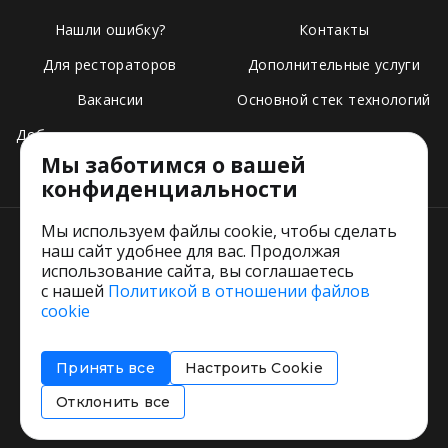
Нашли ошибку?
Контакты
Для рестораторов
Дополнительные услуги
Вакансии
Основной стек технологий
Добавить свое заведение
Мы заботимся о вашей
Тарифы
конфиденциальности
Мы используем файлы cookie, чтобы сделать
наш сайт удобнее для вас. Продолжая
использование сайта, вы соглашаетесь
с нашей
Политикой в отношении файлов
Пользовательское соглашение
cookie
Политика обработки персональных данных
Согласие на обработку персональных данных
Принять все
Настроить Cookie
Соглашение об информировании
Политика использования cookies
Отклонить все
Restorating.ru © 1999 - 2026