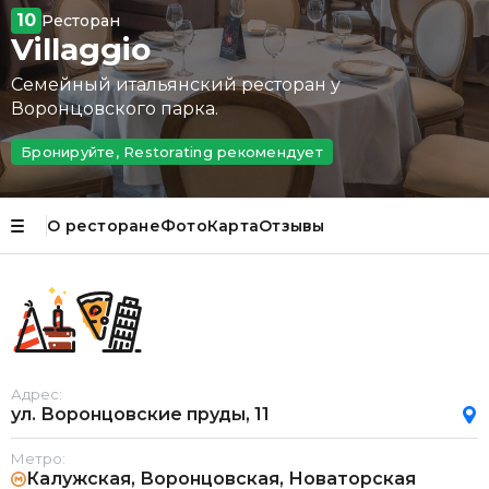
10
Ресторан
Villaggio
Семейный итальянский ресторан у
Воронцовского парка.
Бронируйте, Restorating рекомендует
О ресторане
Фото
Карта
Отзывы
Адрес:
ул. Воронцовские пруды, 11
Метро:
Калужская, Воронцовская, Новаторская