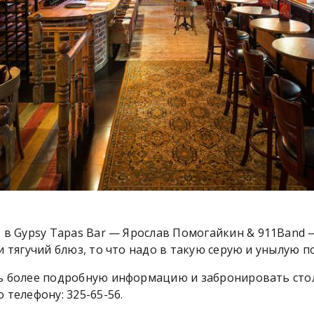
я
в Gypsy Tapas Bar — Ярослав Помогайкин & 911Band 
и тягучий блюз, то что надо в такую серую и унылую п
ь более подробную информацию и забронировать сто
 телефону: 325-65-56.