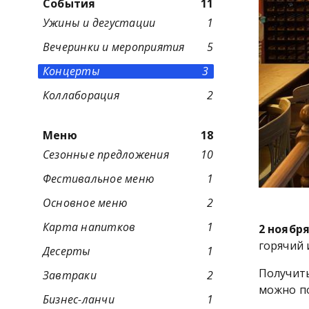
События
11
Ужины и дегустации
1
Вечеринки и мероприятия
5
Концерты
3
Коллаборация
2
Меню
18
Сезонные предложения
10
Фестивальное меню
1
Основное меню
2
Карта напитков
1
2 ноябр
горячий 
Десерты
1
Получит
Завтраки
2
можно по
Бизнес-ланчи
1