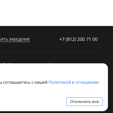
+7 (812)
200 71 00
ИТЬ ЗАВЕДЕНИЕ
ибку?
Контакты
ораторов
Дополнительные услуги
Основной стек технологий
вы соглашаетесь с нашей
Политикой в отношении
 свое заведение
Отклонить все