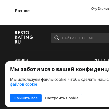
Опубликов
Разное
НАЙТИ РЕСТОРАН...
АФИША
РЕСТОР
Мы заботимся о вашей конфиденц
РЕЙТИНГИ
НОВОСТ
ПОДБОРКИ
СПЕЦПР
Мы используем файлы cookie, чтобы сделать наш с
файлов cookie
РЕДАКЦИЯ ШУТИТ
Оставьт
Принять все
Настроить Cookie