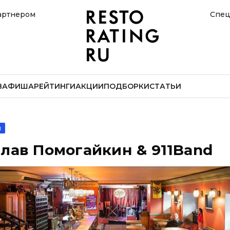
артнером
Спец
В
АФИША
РЕЙТИНГИ
АКЦИИ
ПОДБОРКИ
СТАТЬИ
ы
лав Помогайкин & 911Band