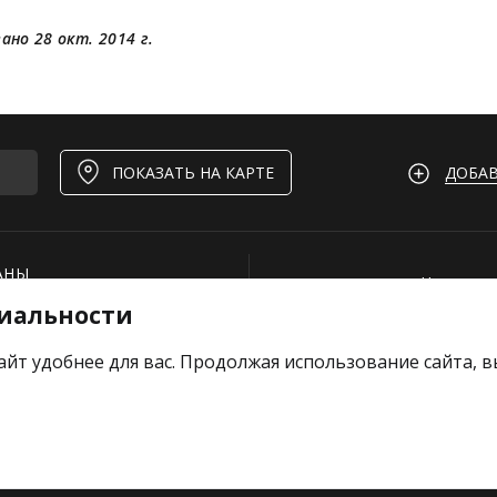
ано 28 окт. 2014 г.
ДОБАВ
ПОКАЗАТЬ НА КАРТЕ
АНЫ
Нашли ош
иальности
И
Для рест
ОЕКТЫ
Вакансии
айт удобнее для вас. Продолжая использование сайта, 
е отзыв
Добавить
Тарифы