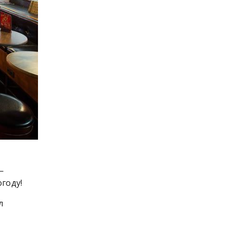
—
огоду!
л