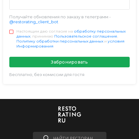
Получайте обновления по заказу в телеграмм -
@restorating_client_bot
Настоящим даю согласие на
обработку персональных
данных
, принимаю
Пользовательское соглашение
,
Политику обработки персональных данных
и
условия
Информирования
Забронировать
Бесплатно, без комиссии для гостя
НАЙТИ РЕСТОРАН...