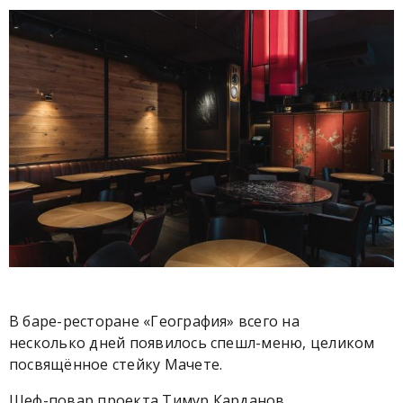
В баре-ресторане «География» всего на
несколько дней появилось спешл-меню, целиком
посвящённое стейку Мачете.
Шеф-повар проекта Тимур Карданов