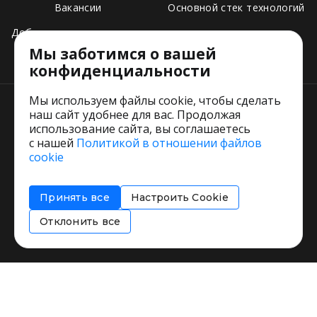
Вакансии
Основной стек технологий
Добавить свое заведение
Мы заботимся о вашей
Тарифы
конфиденциальности
Мы используем файлы cookie, чтобы сделать
наш сайт удобнее для вас. Продолжая
использование сайта, вы соглашаетесь
с нашей
Политикой в отношении файлов
Пользовательское соглашение
cookie
Политика обработки персональных данных
Согласие на обработку персональных данных
Принять все
Настроить Cookie
Соглашение об информировании
Политика использования cookies
Отклонить все
Restorating.ru © 1999 - 2026