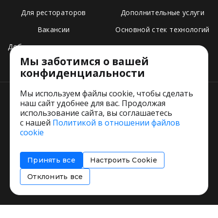
Для рестораторов
Дополнительные услуги
Вакансии
Основной стек технологий
Добавить свое заведение
Мы заботимся о вашей
Тарифы
конфиденциальности
Мы используем файлы cookie, чтобы сделать
наш сайт удобнее для вас. Продолжая
использование сайта, вы соглашаетесь
с нашей
Политикой в отношении файлов
Пользовательское соглашение
cookie
Политика обработки персональных данных
Согласие на обработку персональных данных
Принять все
Настроить Cookie
Соглашение об информировании
Политика использования cookies
Отклонить все
Restorating.ru © 1999 - 2026