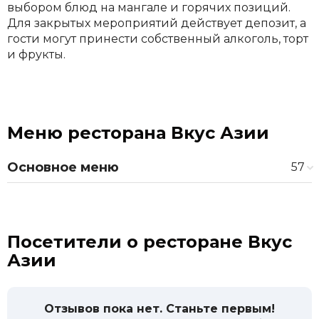
выбором блюд на мангале и горячих позиций.
Для закрытых мероприятий действует депозит, а
гости могут принести собственный алкоголь, торт
и фрукты.
Меню ресторана Вкус Азии
Основное меню
57
Помидорчики
100 ₽
Холодные закуски
Ассорти солений
480 ₽
Тар-тар из говядины
600 ₽
Посетители о ресторане Вкус
Тар-тар из лосося
650 ₽
Азии
Рулетики из баклажанов
480 ₽
Рулетики из лосося со сливочным сыром
650 ₽
Битые огурцы
350 ₽
Отзывов пока нет. Станьте первым!
Мясное ассорти
1 500 ₽