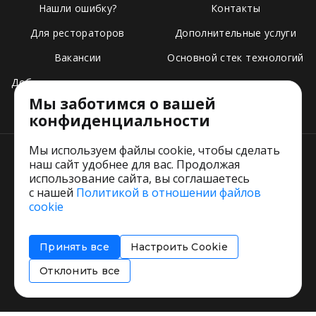
Нашли ошибку?
Контакты
Для рестораторов
Дополнительные услуги
Вакансии
Основной стек технологий
Добавить свое заведение
Мы заботимся о вашей
Тарифы
конфиденциальности
Мы используем файлы cookie, чтобы сделать
наш сайт удобнее для вас. Продолжая
использование сайта, вы соглашаетесь
с нашей
Политикой в отношении файлов
Пользовательское соглашение
cookie
Политика обработки персональных данных
Согласие на обработку персональных данных
Принять все
Настроить Cookie
Соглашение об информировании
Политика использования cookies
Отклонить все
Restorating.ru © 1999 - 2026