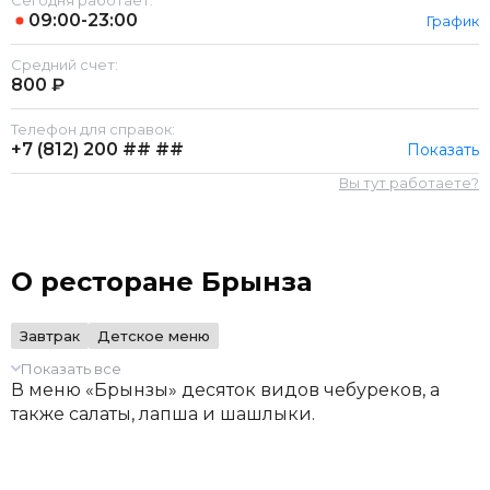
Сегодня работает:
09:00-23:00
График
Средний счет:
800 ₽
Телефон для справок:
+7 (812)
200 ## ##
Показать
Вы тут работаете?
О ресторане Брынза
Завтрак
Детское меню
Показать все
В меню «Брынзы» десяток видов чебуреков, а
также салаты, лапша и шашлыки.