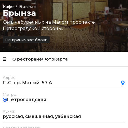
Кафе
/
Брынза
Брынза
Сеть чебуречных на Малом проспекте
Петроградской стороны.
Не принимают брони
О ресторане
Фото
Карта
Адрес:
П.С. пр. Малый, 57 А
Метро:
Петроградская
Кухня:
русская, смешанная, узбекская