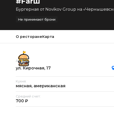
#Farш
Бургерная от Novikov Group на «Чернышевск
Не принимают брони
О ресторане
Карта
Адрес:
ул. Кирочная, 17
Кухня:
мясная, американская
Средний счет:
700 ₽