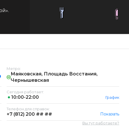
ой».
Метро:
Маяковская, Площадь Восстания,
Чернышевская
Сегодня работает:
10:00-22:00
График
Телефон для справок:
+7 (812)
200 ## ##
Показать
Вы тут работаете?