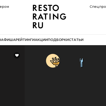
нером
Спецпро
В
АФИША
РЕЙТИНГИ
АКЦИИ
ПОДБОРКИ
СТАТЬИ