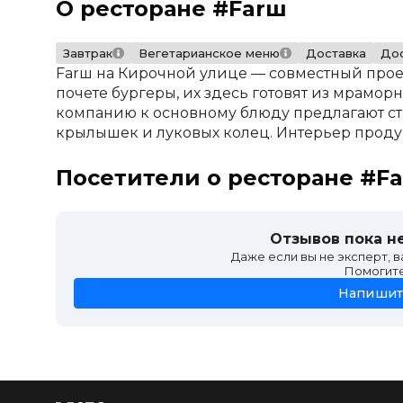
О ресторане #Farш
Завтрак
Вегетарианское меню
Доставка
Дос
Farш на Кирочной улице — совместный проек
почете бургеры, их здесь готовят из мрамор
компанию к основному блюду предлагают ста
крылышек и луковых колец. Интерьер проду
Посетители о ресторане #F
Отзывов пока не
Даже если вы не эксперт, 
Помогит
Напишит