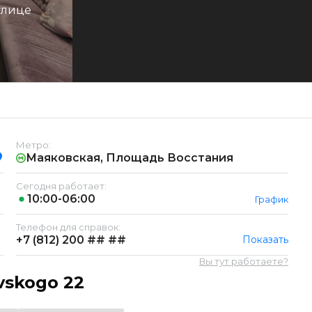
улице
Метро:
Маяковская, Площадь Восстания
Сегодня работает:
10:00-06:00
График
Телефон для справок:
+7 (812)
200 ## ##
Показать
Вы тут работаете?
vskogo 22