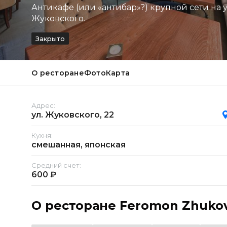
Антикафе (или «антибар»?) крупной сети на 
Жуковского.
Закрыто
О ресторане
Фото
Карта
Адрес:
ул. Жуковского, 22
Кухня:
смешанная, японская
Средний счет:
600 ₽
О ресторане Feromon Zhuko