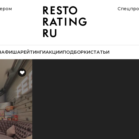
нером
Спецпро
В
АФИША
РЕЙТИНГИ
АКЦИИ
ПОДБОРКИ
СТАТЬИ