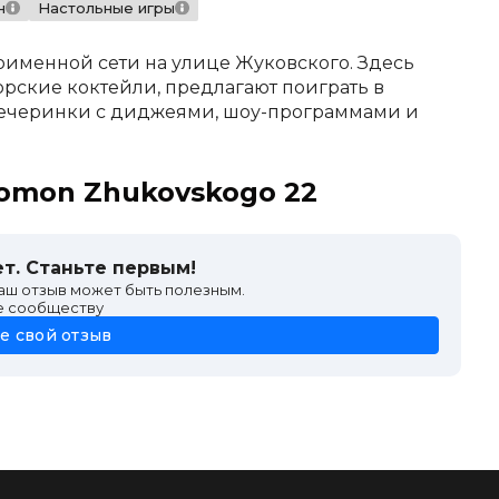
н
Настольные игры
оименной сети на улице Жуковского. Здесь
орские коктейли, предлагают поиграть в
вечеринки с диджеями, шоу-программами и
romon Zhukovskogo 22
т. Станьте первым!
ваш отзыв может быть полезным.
е сообществу
е свой отзыв