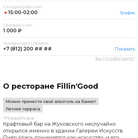
Сегодня работает:
15:00-02:00
График
Средний счет:
1 000 ₽
Телефон для справок:
+7 (812)
200 ## ##
Показать
Вы тут работаете?
О ресторане Fillin'Good
Можно принести свой алкоголь на банкет
Летняя терраса
Показать все
Крафтовый бар на Жуковского неслучайно
открылся именно в здании Галереи Искусств.
Пиво здесь понимается как искусство, и его