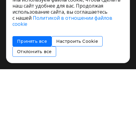
наш сайт удобнее для вас. Продолжая
использование сайта, вы соглашаетесь
с нашей
Политикой в отношении файлов
Пользовательское соглашение
cookie
Политика обработки персональных данных
Согласие на обработку персональных данных
Принять все
Настроить Cookie
Соглашение об информировании
Политика использования cookies
Отклонить все
Restorating.ru © 1999 - 2026