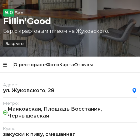
9.0
Бар
Fillin'Good
Бар с крафтовым пивом на Жуковского.
Закрыто
О ресторане
Фото
Карта
Отзывы
Адрес:
ул. Жуковского, 28
Метро:
Маяковская, Площадь Восстания,
Чернышевская
Кухня:
закуски к пиву, смешанная