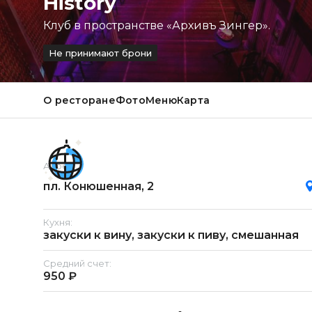
History
Клуб в пространстве «Архивъ Зингер».
Не принимают брони
О ресторане
Фото
Меню
Карта
Адрес:
пл. Конюшенная, 2
Кухня:
закуски к вину, закуски к пиву, смешанная
Средний счет:
950 ₽