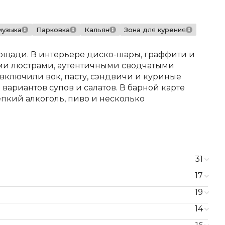
музыка
Парковка
Кальян
Зона для курения
ощади. В интерьере диско-шары, граффити и
ыми люстрами, аутентичными сводчатыми
включили вок, пасту, сэндвичи и куриные
 вариантов супов и салатов. В барной карте
епкий алкоголь, пиво и несколько
31
17
 помидоры, болгарский перец, капуста,
300 ₽
19
400 ₽
д, яблоки, банан)
380 ₽
14
лья, хрустящие сырные палочки, гренки,
лиными яйцами
600 ₽
350 ₽