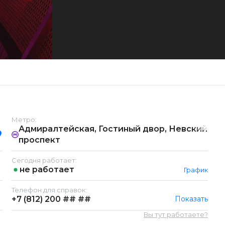
Метро:
Адмиралтейская, Гостиный двор, Невский
проспект
Сегодня работает:
не работает
График
Телефон для справок:
+7 (812)
200 ## ##
Показать
Вы тут работаете?