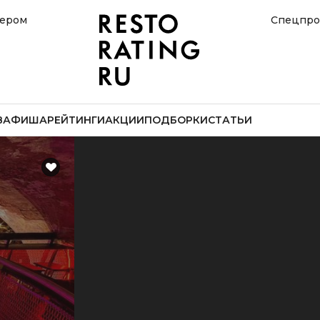
нером
Спецпро
В
АФИША
РЕЙТИНГИ
АКЦИИ
ПОДБОРКИ
СТАТЬИ