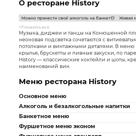
О ресторане History
Можно принести свой алкоголь на банкет
Живая 
Показать все
Музыка, диджеи и танцы на Конюшенной пл
неоновая подсветка сочетаются с витиеват
потолками и винтажными деталями. В меню 
крылья, брускетты и пивные закуски, по паре
History — классические коктейли и шоты, кр
наименований вин.
Меню ресторана History
Основное меню
закуски
Алкоголь и безалкогольные напитки
Овощная тарелка (свежие и соленые огурцы,
long drinks
Банкетное меню
кинза, базилик)
History Signature
салаты
Фруктовая тарелка (груша, апельсин, виногра
Фуршетное меню эконом
short drinks
Пивная тарелка (маринованные куриные кры
Цезарь классический с курицей и перепе
канапе
Cranberry