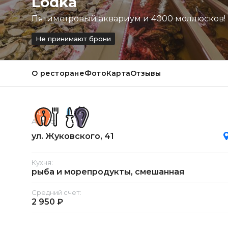
Lodka
Пятиметровый аквариум и 4000 моллюсков!
Не принимают брони
О ресторане
Фото
Карта
Отзывы
Адрес:
ул. Жуковского, 41
Кухня:
рыба и морепродукты, смешанная
Средний счет:
2 950 ₽