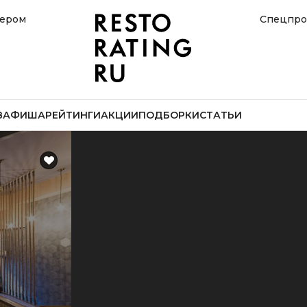
нером
Спецпро
В
АФИША
РЕЙТИНГИ
АКЦИИ
ПОДБОРКИ
СТАТЬИ