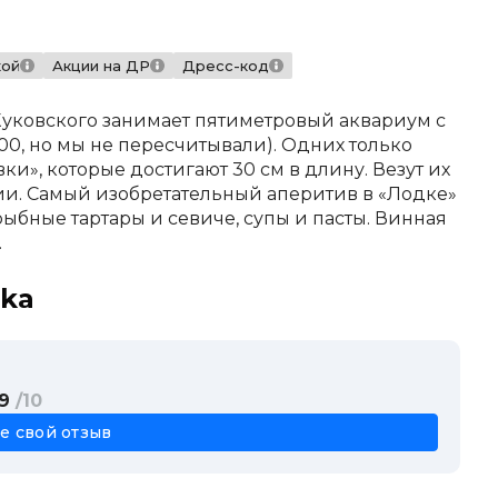
кой
Акции на ДР
Дресс-код
Жуковского занимает пятиметровый аквариум с
00, но мы не пересчитывали). Одних только
вки», которые достигают 30 см в длину. Везут их
ии. Самый изобретательный аперитив в «Лодке»
ыбные тартары и севиче, супы и пасты. Винная
.
dka
 9
/10
е свой отзыв