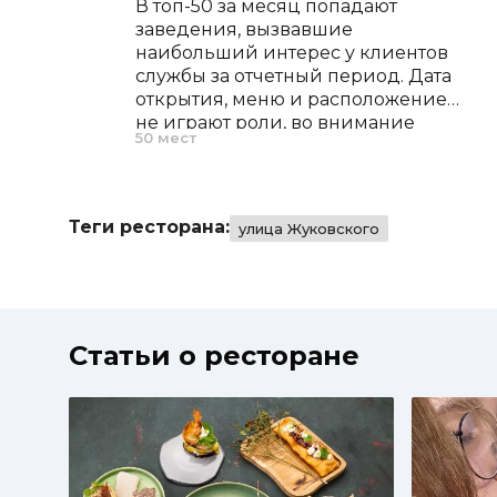
В топ-50 за месяц попадают
заведения, вызвавшие
наибольший интерес у клиентов
службы за отчетный период. Дата
открытия, меню и расположение
не играют роли, во внимание
50 мест
принимается только частота
запросов.
Теги ресторана:
улица Жуковского
Статьи о ресторане