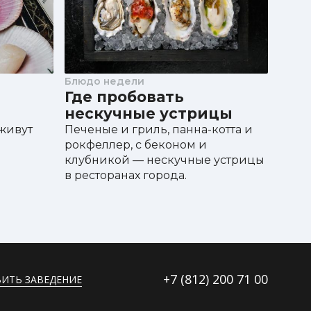
Блюдо недели
Блюд
Где пробовать
Где
нескучные устрицы
Салат
лимо
 живут
Печеные и гриль, панна-котта и
сезон
рокфеллер, с беконом и
клубникой — нескучные устрицы
в ресторанах города.
+7 (812)
200 71 00
ИТЬ ЗАВЕДЕНИЕ