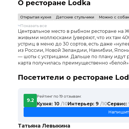
О ресторане Lodka
Открытая кухня
Детские стульчики
Можно с соба
Показать все
Центральное место в рыбном ресторане на 
живыми моллюсками (уверяют, что их там 40
устриц в меню до 30 сортов, есть даже «нуле
из России, Новой Зеландии, Намибии, Япон
— шоты с устрицами. Дальше по плану идут р
карта получилась преимущественно «белой»
Посетители о ресторане Lo
Рейтинг по 19 отзывам:
9.2
Кухня: 10
/10
Интерьер: 9
/10
Сервис:
Напишит
Татьяна Левыкина