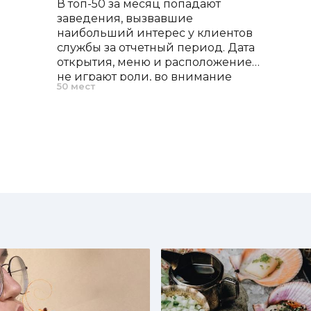
В топ-50 за месяц попадают
заведения, вызвавшие
наибольший интерес у клиентов
службы за отчетный период. Дата
открытия, меню и расположение
не играют роли, во внимание
50 мест
принимается только частота
запросов.