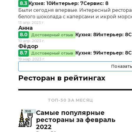
8.3
Кухня: 10
Интерьер: 7
Сервис: 8
Были сегодня впервые. Интересный ресторан
белого шоколада с каперсами и икрой морс
13 апр. 2023 г.
Анна
8.0
Кухня: 8
Интерьер: 8
С
Достоверный отзыв
10 апр. 2023 г.
Фёдор
8.7
Кухня: 9
Интерьер: 8
С
Достоверный отзыв
19 мар. 2023 г.
Показат
Ресторан в рейтингах
ТОП-50 ЗА МЕСЯЦ
Самые популярные
рестораны за февраль
2022