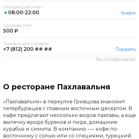
Сегодня работает:
08:00-22:00
График
Средний счет:
500 ₽
Телефон для справок:
+7 (812)
200 ## ##
Показать
Вы тут работаете?
О ресторане Пахлавальня
«Пахлавальня» в переулке Гривцова знакомит
петербуржцев с главным восточным десертом. В
кафе предлагают несколько видов пахлавы, а еще
выпечку вроде буреков и пиде, домашние
курабье и симиты. В компанию -— кофе по-
восточному с солью или со специями, турецкий