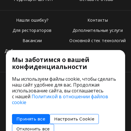
Нашли ошибку?
Контакты
Для рестораторов
Дополнительные услуги
Вакансии
Основной стек технологий
Добавить свое заведение
Мы заботимся о вашей
Тарифы
конфиденциальности
Мы используем файлы cookie, чтобы сделать
наш сайт удобнее для вас. Продолжая
использование сайта, вы соглашаетесь
с нашей
Политикой в отношении файлов
Пользовательское соглашение
cookie
Политика обработки персональных данных
Согласие на обработку персональных данных
Принять все
Настроить Cookie
Соглашение об информировании
Политика использования cookies
Отклонить все