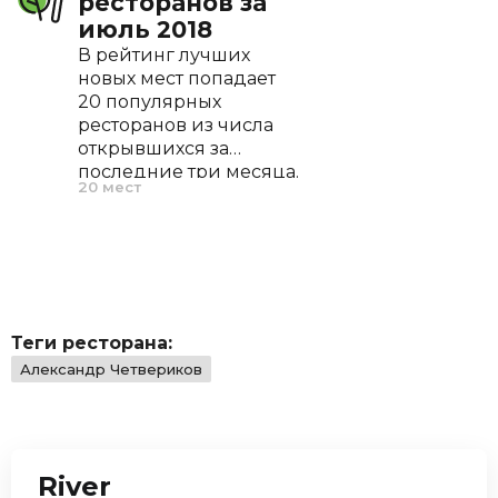
ресторанов за
июль 2018
В рейтинг лучших
новых мест попадает
20 популярных
ресторанов из числа
открывшихся за
последние три месяца.
20 мест
По нашему опыту, это
оптимальный период,
позволяющий
ресторану проявить
себя, отточить меню и
завоевать первых
поклонников.
Теги ресторана:
Александр Четвериков
River