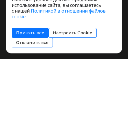
использование сайта, вы соглашаетесь
с нашей
Политикой в отношении файлов
Пользовательское соглашение
cookie
Политика обработки персональных данных
Согласие на обработку персональных данных
Принять все
Настроить Cookie
Соглашение об информировании
Политика использования cookies
Отклонить все
Restorating.ru © 1999 - 2026