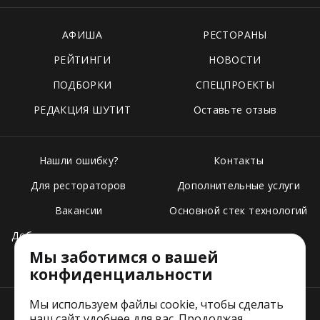
АФИША
РЕСТОРАНЫ
РЕЙТИНГИ
НОВОСТИ
ПОДБОРКИ
СПЕЦПРОЕКТЫ
РЕДАКЦИЯ ШУТИТ
Оставьте отзыв
Нашли ошибку?
Контакты
Для рестораторов
Дополнительные услуги
Вакансии
Основной стек технологий
Добавить свое заведение
Мы заботимся о вашей
Тарифы
конфиденциальности
Мы используем файлы cookie, чтобы сделать
наш сайт удобнее для вас. Продолжая