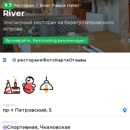
9.7
Ресторан
/
River Palace Hotel
River
Элегантный ресторан на берегу Петровского
острова.
Бронируйте, Restorating рекомендует
О ресторане
Фото
Карта
Отзывы
Адрес:
пр-т Петровский, 5
Метро:
Спортивная, Чкаловская