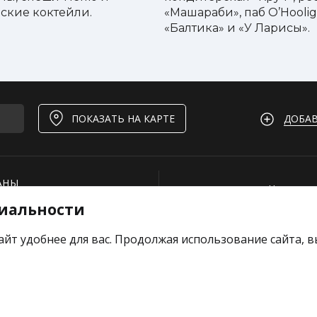
ские коктейли.
«Машараби», паб O’Hoolig
«Балтика» и «У Ларисы».
ДОБАВ
ПОКАЗАТЬ НА КАРТЕ
АНЫ
Нашли ош
иальности
И
Для рест
ОЕКТЫ
Вакансии
айт удобнее для вас. Продолжая использование сайта, 
е отзыв
Добавить
Тарифы