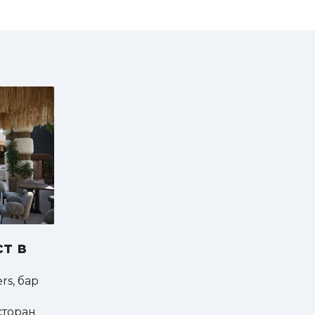
т в
rs, бар
сторан