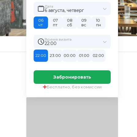
Дата
6 августа, четверг
06
07
08
09
10
чт
пт
сб
вс
пн
Время визита
22:00
22:00
23:00
00:00
01:00
02:00
Забронировать
Бесплатно, без комиссии