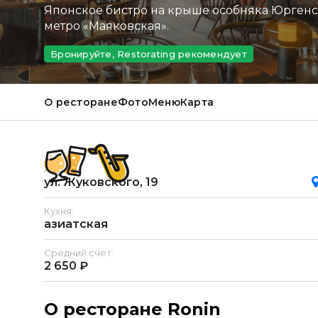
Японское бистро на крыше особняка Юргенс
метро «Маяковская».
Бронируйте, Restorating рекомендует
О ресторане
Фото
Меню
Карта
Адрес:
ул. Жуковского, 19
Кухня:
азиатская
Средний счет:
2 650 ₽
О ресторане Ronin