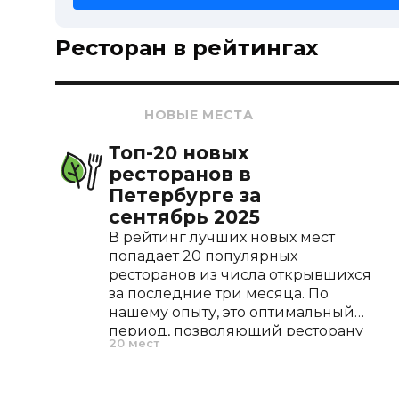
Ресторан в рейтингах
НОВЫЕ МЕСТА
Топ-20 новых
ресторанов в
Петербурге за
сентябрь 2025
В рейтинг лучших новых мест
попадает 20 популярных
ресторанов из числа открывшихся
за последние три месяца. По
нашему опыту, это оптимальный
период, позволяющий ресторану
20 мест
проявить себя, отточить меню и
завоевать первых поклонников.