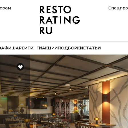
нером
Спецпро
В
АФИША
РЕЙТИНГИ
АКЦИИ
ПОДБОРКИ
СТАТЬИ