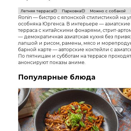
Летняя терраса
Парковка
Можно с собакой
Ronin — бистро с японской стилистикой на 
особняка Юргенса. В интерьере — азиатские
терраса с китайскими фонарями, стрит-арто
— демократичная азиатская кухня без привяз
лапшой и рисом, рамены, мясо и морепродукт
барной карте — авторские коктейли с азиат
По пятницам и субботам на террасе проходя
анонсируют показы аниме.
Популярные блюда