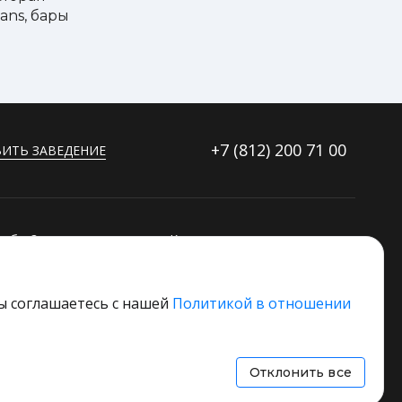
ans, бары
+7 (812)
200 71 00
ИТЬ ЗАВЕДЕНИЕ
ибку?
Контакты
ораторов
Дополнительные услуги
Основной стек технологий
вы соглашаетесь с нашей
Политикой в отношении
 свое заведение
Отклонить все