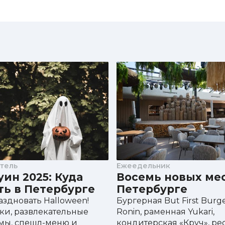
тель
Ежеедельник
ин 2025: Куда
Восемь новых мес
ть в Петербурге
Петербурге
здновать Halloween!
Бургерная But First Burge
ки, развлекательные
Ronin, раменная Yukari,
мы, спешл-меню и
кондитерская «Круч», ре