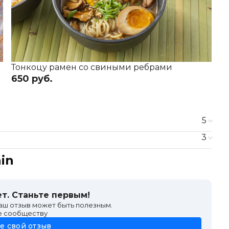
Тонкоцу рамен со свиными ребрами
К
650 руб.
6
5
790 ₽
3
650 ₽
in
650 ₽
790 ₽
250 ₽
т. Станьте первым!
ваш отзыв может быть полезным.
е сообществу
е свой отзыв