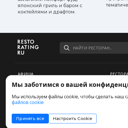
тематиче
японский гриль и баром с
коктейлями и драфтом.
НАЙТИ РЕСТОРАН...
АФИША
РЕСТОР
Мы заботимся о вашей конфиденц
РЕЙТИНГИ
НОВОСТ
ПОДБОРКИ
СПЕЦПР
Мы используем файлы cookie, чтобы сделать наш с
файлов cookie
РЕДАКЦИЯ ШУТИТ
Оставьт
Принять все
Настроить Cookie