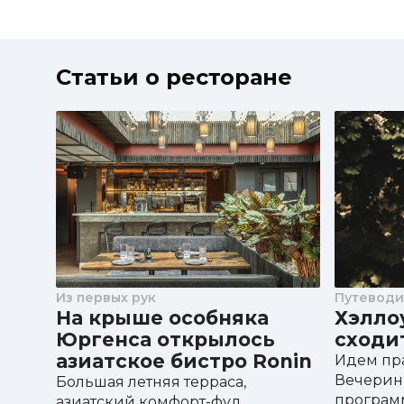
Статьи о ресторане
Из первых рук
Путеводи
На крыше особняка
Хэллоу
Юргенса открылось
сходи
азиатское бистро Ronin
Идем пра
Вечерин
Большая летняя терраса,
програм
азиатский комфорт-фуд,