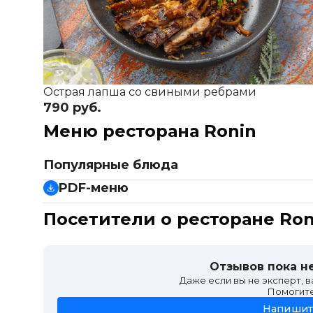
Острая лапша со свиными ребрами
790 руб.
Меню ресторана Ronin
Популярные блюда
Острая лапша со свиными ребрами
PDF-меню
Тонкоцу рамен со свиными ребрами
Барная карта
Посетители о ресторане Ron
Кальмар с капустой, имбирем и понзу-юдзу
Банкетное предложение
Ролл с креветкой темпура и глазурью умэ
Основное меню
Хрустящий корень лотоса
Отзывов пока не
Даже если вы не эксперт, 
Помогит
Напишит