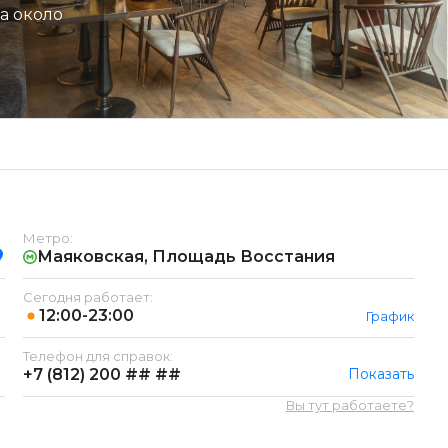
а около
Метро:
Маяковская, Площадь Восстания
Сегодня работает:
12:00-23:00
График
Телефон для справок:
+7 (812)
200 ## ##
Показать
Вы тут работаете?