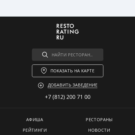
Пюрешка с сосисками
390 ₽
Картошечка с селедкой
390 ₽
Греча с гуляшом
480 ₽
Свинина с карамелизированными
770 ₽
шампиньонами
НАЙТИ РЕСТОРАН...
ПОКАЗАТЬ НА КАРТЕ
ДОБАВИТЬ ЗАВЕДЕНИЕ
+7 (812)
200 71 00
АФИША
РЕСТОРАНЫ
РЕЙТИНГИ
НОВОСТИ