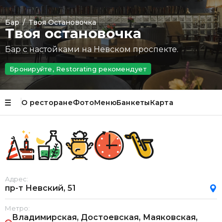
Бар
/
Твоя Остановочка
Твоя остановочка
Бар с настойками на Невском проспекте.
Бронируйте, Restorating рекомендует
О ресторане
Фото
Меню
Банкеты
Карта
Адрес:
пр-т Невский, 51
Метро:
Владимирская, Достоевская, Маяковская,