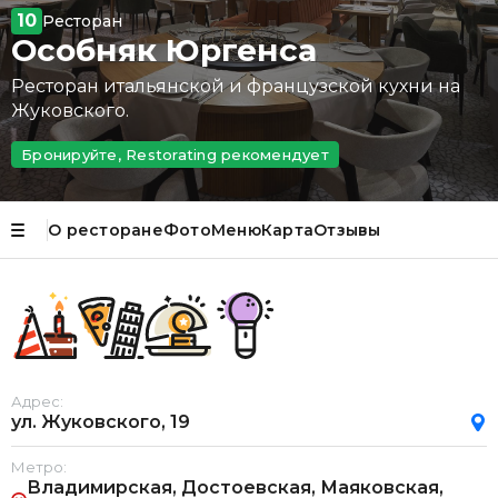
10
Ресторан
Особняк Юргенса
Ресторан итальянской и французской кухни на
Жуковского.
Бронируйте, Restorating рекомендует
О ресторане
Фото
Меню
Карта
Отзывы
Адрес:
ул. Жуковского, 19
Метро:
Владимирская, Достоевская, Маяковская,