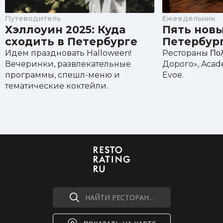
Камамбер 30 г
550 ₽
Путеводитель
Ежеедельник
Хэллоуин 2025: Куда
Пять новы
сходить в Петербурге
Петербур
Идем праздновать Halloween!
Рестораны Πολύ
Вечеринки, развлекательные
Дорого», Acade
программы, спешл-меню и
Evoe.
тематические коктейли.
НАЙТИ РЕСТОРАН...