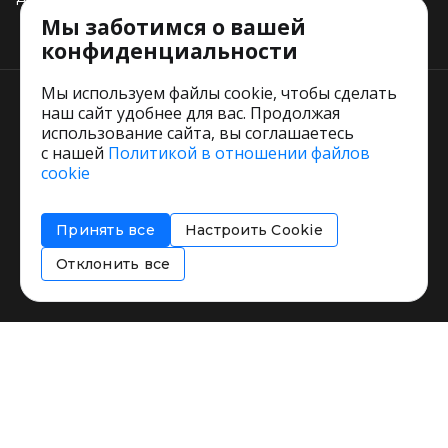
Мы заботимся о вашей
Тарифы
конфиденциальности
Мы используем файлы cookie, чтобы сделать
наш сайт удобнее для вас. Продолжая
использование сайта, вы соглашаетесь
с нашей
Политикой в отношении файлов
Пользовательское соглашение
cookie
Политика обработки персональных данных
Согласие на обработку персональных данных
Принять все
Настроить Cookie
Соглашение об информировании
Политика использования cookies
Отклонить все
Restorating.ru © 1999 - 2026