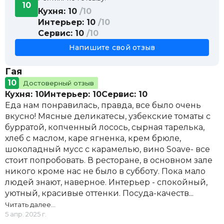
10
Ростбиф с соусом Тоннато
990 ₽
Кухня: 10
/10
Зелёный салат со страчателлой
1 050 ₽
Интерьер: 10
/10
Салат с крабом и авокадо
1 890 ₽
Сервис: 10
/10
Оливковый хлеб с запеченным
1 390 ₽
Напишите свой отзыв
камамбером
Ремесленный хлеб со взбитым маслом
350 ₽
Гая
Тартар из ягненка с чипсами из батата
950 ₽
10
Достоверный отзыв
Салат с уткой и сегментами апельсина
1 190 ₽
Кухня: 10
Интерьер: 10
Сервис: 10
Горячие блюда
Еда нам понравилась, правда, все было очень
Ризотто с печёным перцем и козьим
1 190 ₽
вкусно! Мясные деликатесы, узбекские томаты с
сыром
бурратой, копченный лосось, сырная тарелька,
Качо э пепе
1 350 ₽
хлеб с маслом, каре ягненка, крем брюле,
Спагетти с морепродуктами и соусом Том
1 490 ₽
шоколадный мусс с карамелью, вино Soave- все
ям
стоит попробовать. В ресторане, в основном зале
Глазированный телячий язык с васаби
1 290 ₽
никого кроме нас не было в субботу. Пока мало
пюре
людей знают, наверное. Интерьер - спокойный,
Утиная ножка конфи с кремом из
1 390 ₽
уютный, красивые оттенки. Посуда-качеств...
сельдерея и чатни из груши
Читать далее…
Карэ ягнёнка с соусом Ромеско и
1 950 ₽
5 апр. 2025 г.
картофелем