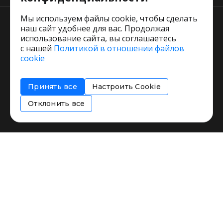
Мы используем файлы cookie, чтобы сделать
наш сайт удобнее для вас. Продолжая
использование сайта, вы соглашаетесь
с нашей
Политикой в отношении файлов
Пользовательское соглашение
cookie
Политика обработки персональных данных
Согласие на обработку персональных данных
Принять все
Настроить Cookie
Соглашение об информировании
Политика использования cookies
Отклонить все
Restorating.ru © 1999 - 2026