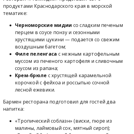
продуктами Краснодарского края в морской
тематике:
Черноморские мидии
со сладким печеным
перцем в соусе понзу и сезонными
хрустящими цукини — подается со свежим
воздушным багетом;
Филе пеленгаса
с нежным картофельным
муссом из печеного картофеля и сливочным
соусом из рапана;
Крем-брюле
с хрустящей карамельной
корочкой с фейхоа и россыпью сочной
лесной ежевики.
Бармен ресторана подготовил для гостей два
напитка:
«Тропический соблазн» (виски, пюре из
малины, лаймовый сок, мятный сироп);