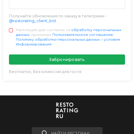
Получайте обновления по заказу в телеграмм -
@restorating_client_bot
Настоящим даю согласие на
обработку персональных
данных
, принимаю
Пользовательское соглашение
,
Политику обработки персональных данных
и
условия
Информирования
Забронировать
Бесплатно, без комиссии для гостя
НАЙТИ РЕСТОРАН...