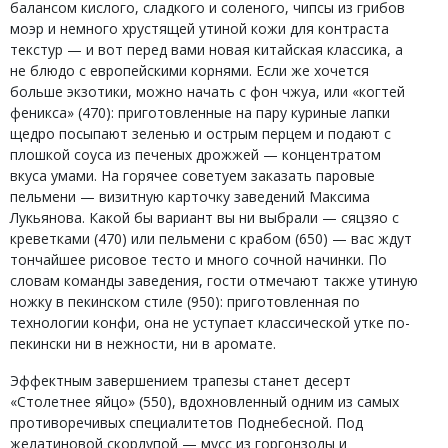
балансом кислого, сладкого и соленого, чипсы из грибов
моэр и немного хрустящей утиной кожи для контраста
текстур — и вот перед вами новая китайская классика, а
не блюдо с европейскими корнями. Если же хочется
больше экзотики, можно начать с фон чжуа, или «когтей
феникса» (470): приготовленные на пару куриные лапки
щедро посыпают зеленью и острым перцем и подают с
плошкой соуса из печеных дрожжей — концентратом
вкуса умами. На горячее советуем заказать паровые
пельмени — визитную карточку заведений Максима
Лукьянова. Какой бы вариант вы ни выбрали — сяцзяо с
креветками (470) или пельмени с крабом (650) — вас ждут
тончайшее рисовое тесто и много сочной начинки. По
словам команды заведения, гости отмечают также утиную
ножку в пекинском стиле (950): приготовленная по
технологии конфи, она не уступает классической утке по-
пекински ни в нежности, ни в аромате.
Эффектным завершением трапезы станет десерт
«Столетнее яйцо» (550), вдохновленный одним из самых
противоречивых специалитетов Поднебесной. Под
желатиновой скорлупой — мусс из горгонзолы и