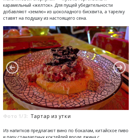
карамельный «желток». Для пущей убедительности
добавляют «землю» из шоколадного бисквита, а тарелку
ставят на подушку из настоящего сена.
Фото 1/3:
Тартар из утки
Из напитков предлагают вино по бокалам, китайское пиво
и пару стандартных коктейлей вроде джина с