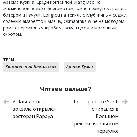
Артема Кузина. Среди коктейлей: Xiang Dao на
жасминовой водке с бергамотом, какао вермутом, розой,
битером и пачули, Longtou на текиле с клубничным соджу,
соленым амаретто и умешу, Osmanthus Wine на молодом
роме с персиковым шрабом, османтусом и молочным
сиропом.
ТЕГИ:
Константин Плесовских
Артем Кузин
Читаем дальше?
У Павелецкого
Ресторан Tre Santi
вокзала открылся
открылся в
ресторан Papaya
Большом
Трехсвятительском
переулке