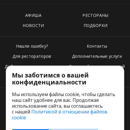
АФИША
РЕСТОРАНЫ
НОВОСТИ
ПОДБОРКИ
Нашли ошибку?
Контакты
Для рестораторов
Дополнительные услуги
Добавить свое заведение
Основной стек технологий
Мы заботимся о вашей
Тарифы
конфиденциальности
Мы используем файлы cookie, чтобы сделать
наш сайт удобнее для вас. Продолжая
использование сайта, вы соглашаетесь
с нашей
Политикой в отношении файлов
Пользовательское соглашение
cookie
Политика обработки персональных данных
Согласие на обработку персональных данных