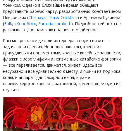
тоником. Однако в ближайшее время обещают
представить барную карту, разработанную Константином
Плесовских (
Chainaya. Tea & Cocktails
) и Артемом Кузиным
(
Folk
,
«Коробок»
,
Sartoria Lamberti
). Подробностей пока не
раскрывают, но намекают на нечто особенное.
Рассмотреть все детали интерьера за один визит —
задача не из легких. Неоновые люстры, клеенки с
причудливыми орнаментами, красные кисейные занавески,
флажки с иероглифами и неизменные китайские фонарики
— все переливается, движется, живет. Здесь все
несуразно и все удивительно к месту: и ящики из-под кока-
колы, и аппарат для сахарной ваты, и даже
парикмахерское кресло с раковиной, заменяющее один из
стульев.