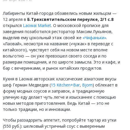
Лабиринты Китай-города обзавелись новым жильцом —
12 апреля в
Б.Трехсвятительском переулке, 2/1 с.8
открылся
Laowai Market
. О московской прописке для
заведения позаботился ресторатор Максим Лукьянов,
выделив ему цокольный этаж своей же
«Чифаньки»
.
«Лаовай», несмотря на название («чужак» в переводе с
китайского), чувствует себя на новом месте вполне
вольготно — он уже превзошел своего соседа и по
размерам помещения, и по широте замысла. Это и кафе, и
бар с вечеринками, и рынок китайских продуктов.
Кухня в Laowai авторская: классические азиатские вкусы
шеф Герман Медведев (
15 Kitchen+Bar
,
Bjorn
) облекает в
форму модных соусов и заправок, а традиционную
уличную еду делает чуть легче и изысканнее с помощью
новых методов приготовления. Ведь Китай — это не
только традиции, но и инновации.
Чтобы раззадорить аппетит, попробуйте тартар из утки
(550 руб.): шелковый устричный соус с выверенным