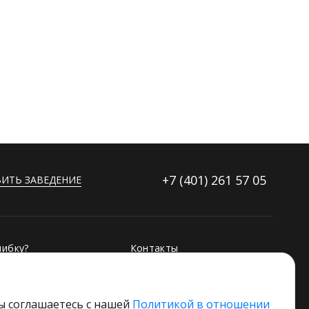
+7 (401)
261 57 05
ИТЬ ЗАВЕДЕНИЕ
ибку?
Контакты
ораторов
Дополнительные услуги
 свое заведение
Основной стек технологий
вы соглашаетесь с нашей
Политикой в отношении