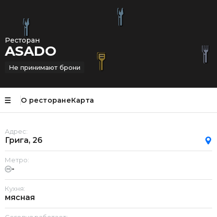
Ресторан
ASADO
Не принимают брони
О ресторане
Карта
Адрес:
Грига, 26
Метро:
-
Кухня:
мясная