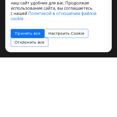
наш сайт удобнее для вас. Продолжая
использование сайта, вы соглашаетесь
с нашей
Политикой в отношении файлов
Пользовательское соглашение
cookie
Политика обработки персональных данных
Согласие на обработку персональных данных
Принять все
Настроить Cookie
Соглашение об информировании
Политика использования cookies
Отклонить все
Restorating.ru © 1999 - 2026