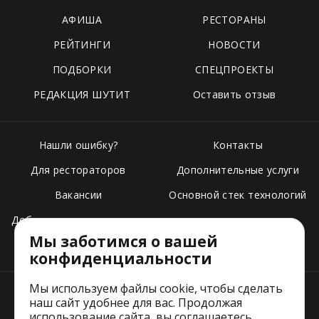
АФИША
РЕСТОРАНЫ
РЕЙТИНГИ
НОВОСТИ
ПОДБОРКИ
СПЕЦПРОЕКТЫ
РЕДАКЦИЯ ШУТИТ
Оставить отзыв
Нашли ошибку?
Контакты
Для рестораторов
Дополнительные услуги
Вакансии
Основной стек технологий
Добавить свое заведение
Мы заботимся о вашей
Тарифы
конфиденциальности
Мы используем файлы cookie, чтобы сделать
наш сайт удобнее для вас. Продолжая
использование сайта, вы соглашаетесь