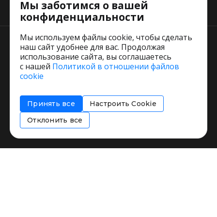
Мы заботимся о вашей
Тарифы
конфиденциальности
Мы используем файлы cookie, чтобы сделать
наш сайт удобнее для вас. Продолжая
использование сайта, вы соглашаетесь
с нашей
Политикой в отношении файлов
Пользовательское соглашение
cookie
Политика обработки персональных данных
Согласие на обработку персональных данных
Принять все
Настроить Cookie
Соглашение об информировании
Политика использования cookies
Отклонить все
Restorating.ru © 1999 - 2026