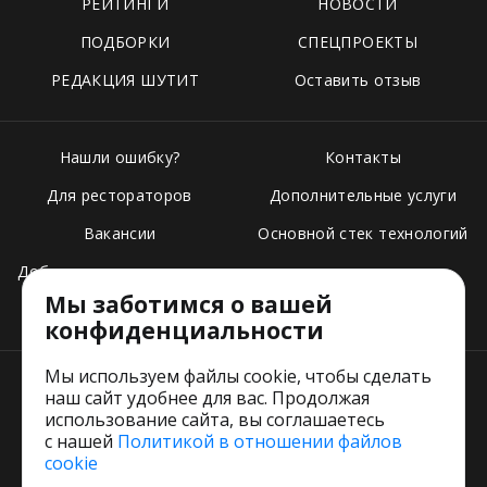
РЕЙТИНГИ
НОВОСТИ
ПОДБОРКИ
СПЕЦПРОЕКТЫ
РЕДАКЦИЯ ШУТИТ
Оставить отзыв
Нашли ошибку?
Контакты
Для рестораторов
Дополнительные услуги
Вакансии
Основной стек технологий
Добавить свое заведение
Мы заботимся о вашей
Тарифы
конфиденциальности
Мы используем файлы cookie, чтобы сделать
наш сайт удобнее для вас. Продолжая
использование сайта, вы соглашаетесь
с нашей
Политикой в отношении файлов
Пользовательское соглашение
cookie
Политика обработки персональных данных