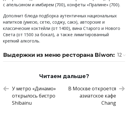
с апельсином и имбирем (700), конфеты «Пралине» (700).
Дополнит блюда подборка аутентичных национальных
напитков (умесю, сетю, соджу, сакэ), авторские и
классические коктейли (от 1400), вина Старого и Нового
Света (от 1500 за бокал), а также лимитированный
крепкий алкоголь.
Выдержки из меню ресторана Biwon:
12
Аками трюфель
1 200 ₽
Красная креветка
1 500 ₽
Читаем дальше?
Устрицы «Кумамото» (1 шт.)
950 ₽
Крудо из сибаса в тайском стиле
3 500 ₽
У метро «Динамо»
В Москве откроется
Унаги
3 900 ₽
открылось бистро
азиатское кафе
Краб в спайси соусе
4 300 ₽
Shibainu
Chang
Сибас по-корейски
2 400 ₽
Рамен с уткой
2 200 ₽
Ребра говяжьи с овощами вок
4 900 ₽
Стриплойн (вагю гриль)
19 000 ₽
Банановый мусс и кокос
1 500 ₽