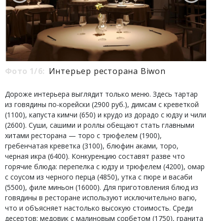
Фото 1/6:
Интерьер ресторана Biwon
Дороже интерьера выглядит только меню. Здесь тартар
из говядины по-корейски (2900 руб.), димсам с креветкой
(1100), капуста кимчи (650) и крудо из дорадо с юдзу и чили
(2600). Суши, сашими и роллы обещают стать главными
хитами ресторана — торо с трюфелем (1900),
гребенчатая креветка (3100), блюфин аками, торо,
черная икра (6400). Конкуренцию составят разве что
горячие блюда: перепелка с юдзу и трюфелем (4200), омар
с соусом из черного перца (4850), утка с пюре и васаби
(5500), филе миньон (16000). Для приготовления блюд из
говядины в ресторане используют исключительно вагю,
что и объясняет настолько высокую стоимость. Среди
десертов: медовик с малиновым сорбетом (1750), гранита