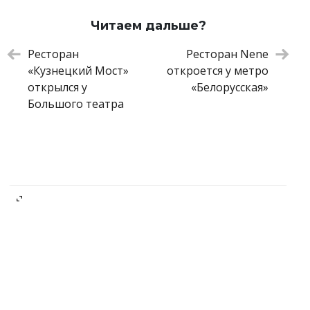
Чизбургер с мраморной говядиной
710 ₽
Шашлык из стриплойна
1 590 ₽
Читаем дальше?
Паста ригатони с креветками и
840 ₽
сливочным соусом
Ресторан
Ресторан Nene
«Самые топовые ребра на районе»
810 ₽
«Кузнецкий Мост»
откроется у метро
Щечки говяжьи с пюре из картофеля
940 ₽
открылся у
«Белорусская»
Яблочный тарт
450 ₽
Большого театра
Медовик
450 ₽