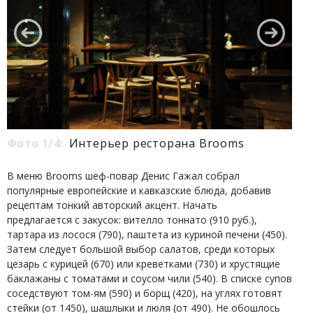
Фото 1/4:
Интерьер ресторана Brooms
В меню Brooms шеф-повар Денис Гажал собрал
популярные европейские и кавказские блюда, добавив
рецептам тонкий авторский акцент. Начать
предлагается с закусок: вителло тоннато (910 руб.),
тартара из лосося (790), паштета из куриной печени (450).
Затем следует большой выбор салатов, среди которых
цезарь с курицей (670) или креветками (730) и хрустящие
баклажаны с томатами и соусом чили (540). В списке супов
соседствуют том-ям (590) и борщ (420), на углях готовят
стейки (от 1450), шашлыки и люля (от 490). Не обошлось