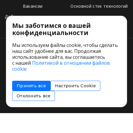
Вакансии
Основной стек технологий
Добавить свое заведение
Мы заботимся о вашей
Тарифы
конфиденциальности
Мы используем файлы cookie, чтобы сделать
наш сайт удобнее для вас. Продолжая
использование сайта, вы соглашаетесь
с нашей
Политикой в отношении файлов
Пользовательское соглашение
cookie
Политика обработки персональных данных
Согласие на обработку персональных данных
Принять все
Настроить Cookie
Соглашение об информировании
Политика использования cookies
Отклонить все
Restorating.ru © 1999 - 2026