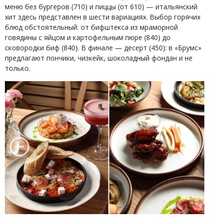
меню без бургеров (710) и пиццы (от 610) — итальянский
хит здесь представлен в шести вариациях. Выбор горячих
блюд обстоятельный: от бифштекса из мраморной
говядины с яйцом и картофельным пюре (840) до
сковородки биф (840). В финале — десерт (450): в «Брумс»
предлагают пончики, чизкейк, шоколадный фондан и не
только.