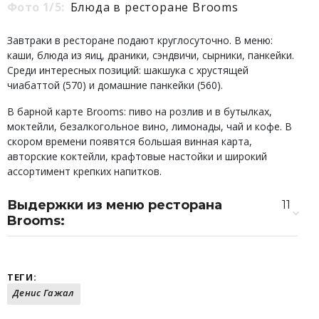
Фото 1/5:
Блюда в ресторане Brooms
Завтраки в ресторане подают круглосуточно. В меню:
каши, блюда из яиц, драники, сэндвичи, сырники, панкейки.
Среди интересных позиций: шакшука с хрустящей
чиабаттой (570) и домашние панкейки (560).
В барной карте Brooms: пиво на розлив и в бутылках,
моктейли, безалкогольное вино, лимонады, чай и кофе. В
скором времени появятся большая винная карта,
авторские коктейли, крафтовые настойки и широкий
ассортимент крепких напитков.
Выдержки из меню ресторана
11
Brooms:
Буррата с томатами
960 ₽
Салат со шпинатом и киноа с креветками
760 ₽
в ореховом соусе
ТЕГИ:
Пицца «Пеперони»
710 ₽
Денис Гажал
Пицца с лососем и мягким сыром
950 ₽