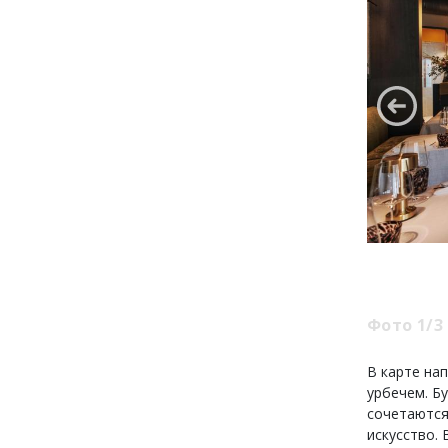
Фото 1/3
В карте на
урбечем. Б
сочетаются
искусство.