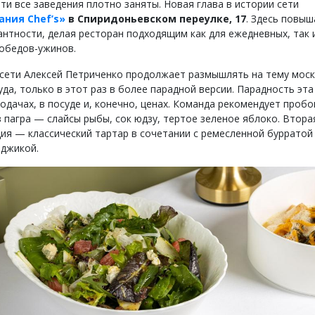
ти все заведения плотно заняты. Новая глава в истории сети
ния Chef’s»
в Спиридоньевском переулке, 17
. Здесь повы
гантности, делая ресторан подходящим как для ежедневных, так 
обедов-ужинов.
сети Алексей Петриченко продолжает размышлять на тему мос
да, только в этот раз в более парадной версии. Парадность эта
одачах, в посуде и, конечно, ценах. Команда рекомендует проб
з пагра — слайсы рыбы, сок юдзу, тертое зеленое яблоко. Втора
ия — классический тартар в сочетании с ремесленной бурратой
аджикой.