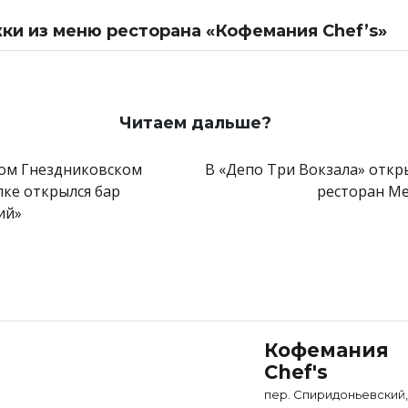
и из меню ресторана «Кофемания Chef’s»
завтрак «Утро на Патриарших»
из пагра с юдзу и желе из белого вина
з говядины с мини-бурратой
ризотто и страчателла
Читаем дальше?
ий краб с соусом чаудер и сезонными грибами
он с лососем
ом Гнездниковском
В «Депо Три Вокзала» откр
ер, тартар из лосося и тост
лке открылся бар
ресторан Me
ий»
Кофемания
Chef's
пер. Спиридоньевский,,