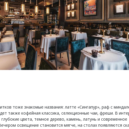
питков тоже знакомые названия: латте «Сингапур», раф с миндал
удет также кофейная классика, селекционные чаи, фреши. В инте
 глубокие цвета, темное дерево, камень, латунь и современное
 Вечером освещение становится мягче, на столах появляются ск