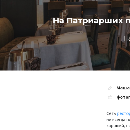
На Патриарших п
Н
Маша
фото
Сеть
ресто
не всегда 
хороший, н