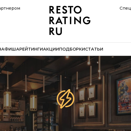
артнером
Спец
В
АФИША
РЕЙТИНГИ
АКЦИИ
ПОДБОРКИ
СТАТЬИ