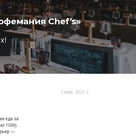
офемания Chef’s»
х!
7 мар. 2023 г.
я еда за
за 1500),
ерьер —