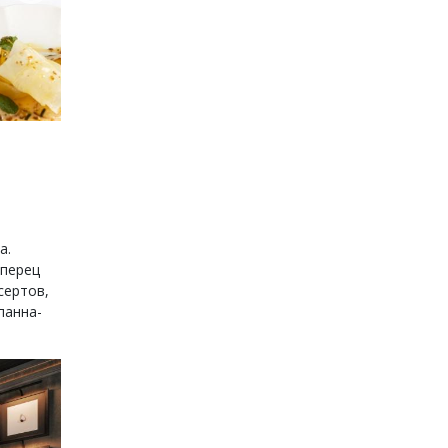
а.
 перец
сертов,
панна-