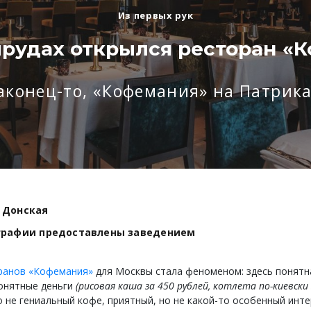
Из первых рук
рудах открылся ресторан «К
аконец-то, «Кофемания» на Патрика
 Донская
графии предоставлены заведением
ранов «Кофемания»
для Москвы стала феноменом: здесь понятна
понятные деньги
(рисовая каша за 450 рублей, котлета по-киевски 
о не гениальный кофе, приятный, но не какой-то особенный инт