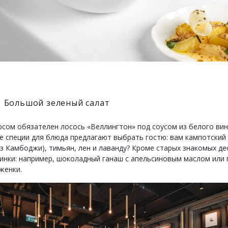
Большой зеленый салат
рсом обязателен лосось «Веллингтон» под соусом из белого вин
 специи для блюда предлагают выбрать гостю: вам кампотский
из Камбоджи), тимьян, лен и лаванду? Кроме старых знакомых де
винки: например, шоколадный ганаш с апельсиновым маслом или 
женки.