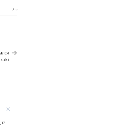
7
1 100 ₽
1 600 ₽
1 100 ₽
850 ₽
2 500 ₽
2 100 ₽
ылся
650 ₽
raki
 17