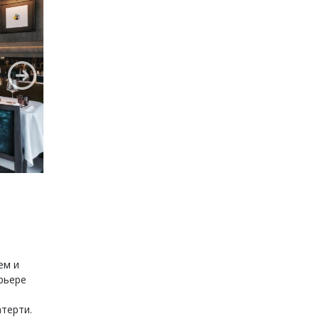
ем и
рьере
атерти.