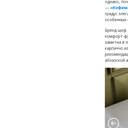
однако, поч
—
«Кофема
градус эле
особенных 
Бренд-шеф 
комфорт-фу
заметна в п
карпаччо и
рекомендац
абхазской 