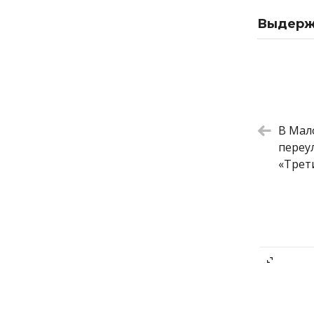
Выдержк
Большой 
Карпаччо 
Тартар и
Томатное 
Камчатск
Веллингт
В Мал
Яйцо кодл
переу
«Трет