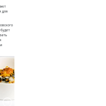
шают
и для
ковского
 будет
овать
я
 и