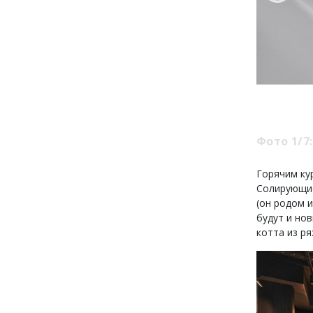
Фото 1/7:
Горячим ку
Солирующие
(он родом 
будут и но
котта из ря