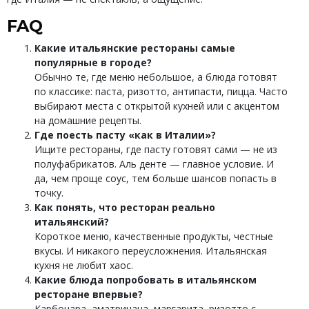
FAQ
Какие итальянские рестораны самые
популярные в городе?
Обычно те, где меню небольшое, а блюда готовят
по классике: паста, ризотто, антипасти, пицца. Часто
выбирают места с открытой кухней или с акцентом
на домашние рецепты.
Где поесть пасту «как в Италии»?
Ищите рестораны, где пасту готовят сами — не из
полуфабрикатов. Аль денте — главное условие. И
да, чем проще соус, тем больше шансов попасть в
точку.
Как понять, что ресторан реально
итальянский?
Короткое меню, качественные продукты, честные
вкусы. И никакого переусложнения. Итальянская
кухня не любит хаос.
Какие блюда попробовать в итальянском
ресторане впервые?
Карбонара, аматричана, маргарита, ризотто с