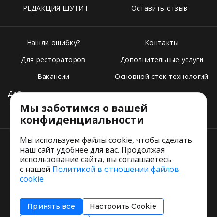
РЕДАКЦИЯ ШУТИТ
Оставить отзыв
Нашли ошибку?
Контакты
Для рестораторов
Дополнительные услуги
Вакансии
Основной стек технологий
Добавить свое заведение
Мы заботимся о вашей
Тарифы
конфиденциальности
Мы используем файлы cookie, чтобы сделать
наш сайт удобнее для вас. Продолжая
использование сайта, вы соглашаетесь
с нашей
Политикой в отношении файлов
Пользовательское соглашение
cookie
Политика обработки персональных данных
Согласие на обработку персональных данных
Принять все
Настроить Cookie
Соглашение об информировании