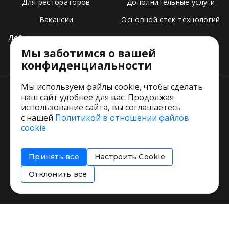
Для рестораторов
Дополнительные услуги
Вакансии
Основной стек технологий
Добавить свое заведение
Мы заботимся о вашей
Тарифы
конфиденциальности
Мы используем файлы cookie, чтобы сделать
наш сайт удобнее для вас. Продолжая
использование сайта, вы соглашаетесь
с нашей
Политикой в отношении файлов
Пользовательское соглашение
cookie
Политика обработки персональных данных
Согласие на обработку персональных данных
Принять все
Настроить Cookie
Соглашение об информировании
Политика использования cookies
Отклонить все
Restorating.ru © 1999 - 2026