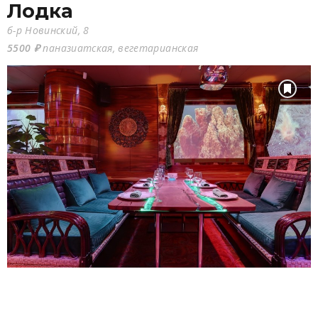
Лодка
б-р Новинский, 8
5500 ₽
паназиатская, вегетарианская