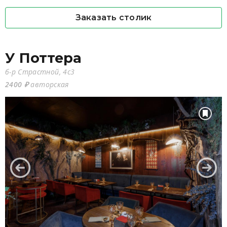
Заказать столик
У Поттера
б-р Страстной, 4с3
2400 ₽
авторская