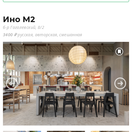
Ино М2
б-р Гоголевский, 8/2
3400 ₽
русская, авторская, смешанная