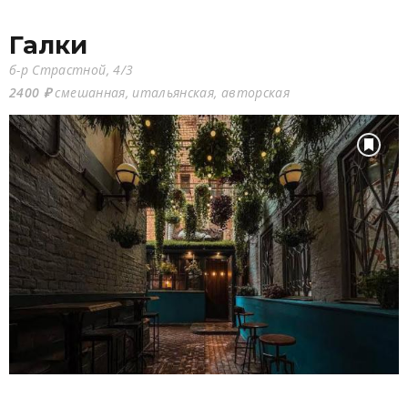
Галки
б-р Страстной, 4/3
2400 ₽
смешанная, итальянская, авторская