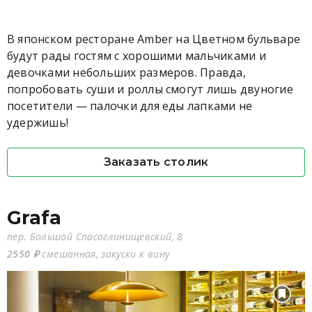
В японском ресторане Amber на Цветном бульваре
будут рады гостям с хорошими мальчиками и
девочками небольших размеров. Правда,
попробовать суши и роллы смогут лишь двуногие
посетители — палочки для еды лапками не
удержишь!
Заказать столик
Grafa
пер. Большой Спасоглинищевский, 8
2550 ₽
смешанная, закуски к вину