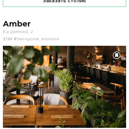
Заказать столик
Amber
б-р Цветной, 2
3100 ₽
авторская, японская