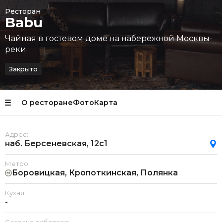
Ресторан
Babu
Чайная в гостевом доме на набережной Москвы-
реки.
Закрыто
О ресторане
Фото
Карта
Адрес:
наб. Берсеневская, 12с1
Метро:
Боровицкая, Кропоткинская, Полянка
Кухня:
-