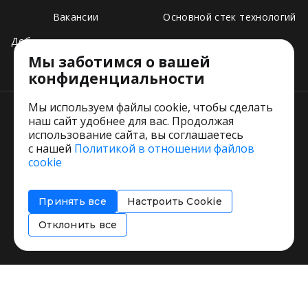
Вакансии
Основной стек технологий
Добавить свое заведение
Мы заботимся о вашей
Тарифы
конфиденциальности
Мы используем файлы cookie, чтобы сделать
наш сайт удобнее для вас. Продолжая
использование сайта, вы соглашаетесь
с нашей
Политикой в отношении файлов
Пользовательское соглашение
cookie
Политика обработки персональных данных
Согласие на обработку персональных данных
Принять все
Настроить Cookie
Соглашение об информировании
Политика использования cookies
Отклонить все
Restorating.ru © 1999 - 2026