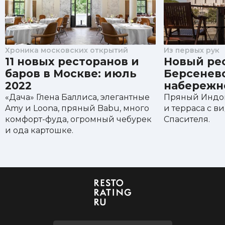
Хроника московских открытий
Из первых рук
11 новых ресторанов и
Новый рес
баров в Москве: июль
Берсенев
2022
набережн
«Дача» Глена Баллиса, элегантные
Пряный Индок
Amy и Loona, пряный Babu, много
и терраса с в
комфорт-фуда, огромный чебурек
Спасителя.
и ода картошке.