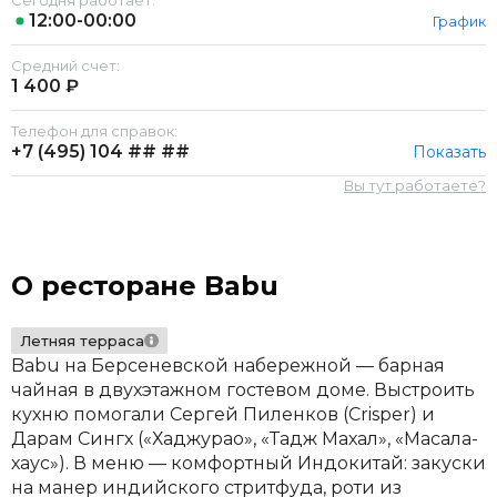
Сегодня работает:
12:00-00:00
График
Средний счет:
1 400 ₽
Телефон для справок:
+7 (495)
104 ## ##
Показать
Вы тут работаете?
О ресторане Babu
Летняя терраса
Babu на Берсеневской набережной — барная
чайная в двухэтажном гостевом доме. Выстроить
кухню помогали Сергей Пиленков (Crisper) и
Дарам Сингх («Хаджурао», «Тадж Махал», «Масала-
хаус»). В меню — комфортный Индокитай: закуски
на манер индийского стритфуда, роти из