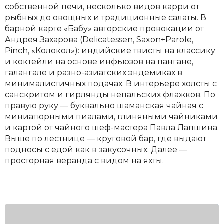
собственной печи, несколько видов карри от
рыбных до овощных и традиционные салаты. В
барной карте «Бабу» авторские провокации от
Андрея Захарова (Delicatessen, Saxon+Parole,
Pinch, «Колокол»): индийские твисты на классику
и коктейли на основе инфьюзов на пангане,
галангале и разно-азиатских эндемиках в
минималистичных подачах. В интерьере холсты с
санскритом и гирлянды непальских флажков. По
правую руку — буквально шаманская чайная с
миниатюрными пиалами, глиняными чайниками
и картой от чайного шеф-мастера Павла Лапшина.
Выше по лестнице — круговой бар, где выдают
подносы с едой как в закусочных. Далее —
просторная веранда с видом на яхты.