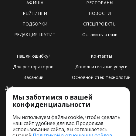
АФИША
РЕСТОРАНЫ
РЕЙТИНГИ
НОВОСТИ
ПОДБОРКИ
СПЕЦПРОЕКТЫ
РЕДАКЦИЯ ШУТИТ
Оставить отзыв
Нашли ошибку?
Контакты
Для рестораторов
Дополнительные услуги
Вакансии
Основной стек технологий
Добавить свое заведение
Мы заботимся о вашей
Тарифы
конфиденциальности
Мы используем файлы cookie, чтобы сделать
наш сайт удобнее для вас. Продолжая
использование сайта, вы соглашаетесь
с нашей
Политикой в отношении файлов
Пользовательское соглашение