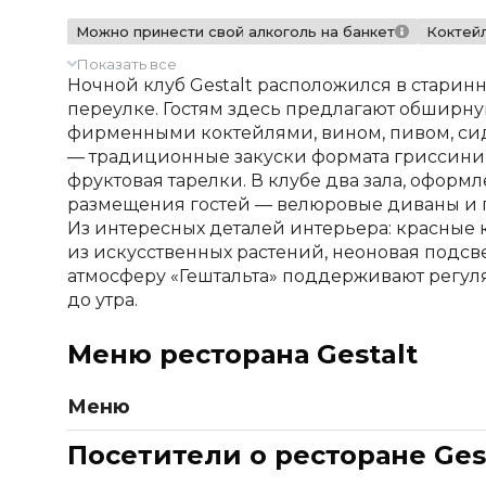
Можно принести свой алкоголь на банкет
Коктей
Показать все
Ночной клуб Gestalt расположился в старин
переулке. Гостям здесь предлагают обширну
фирменными коктейлями, вином, пивом, сид
— традиционные закуски формата гриссини, 
фруктовая тарелки. В клубе два зала, оформ
размещения гостей — велюровые диваны и 
Из интересных деталей интерьера: красные
из искусственных растений, неоновая подсве
атмосферу «Гештальта» поддерживают регу
до утра.
Меню ресторана Gestalt
Меню
Закуски на гостя
Посетители о ресторане Ges
Ассорти из гигантских оливок