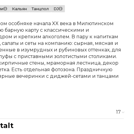
ли
Кальян
Танцпол
DJ
ном особняке начала XX века в Милютинском
ю барную карту с классическими и
ром и крепким алкоголем. В пару к напиткам
салаты и сеты на компанию: сырная, мясная и
ленные в изумрудных и рубиновых оттенках, для
пуфы с приставными золотистыми столиками.
 кирпичные стены, мраморная лестница, декор
тка. Есть отдельная фотозона. Праздничную
лярные вечеринки с диджей-сетами и танцами
17
talt
360 ₽