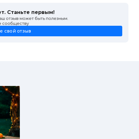
350 ₽
450 ₽
т. Станьте первым!
550 ₽
ваш отзыв может быть полезным.
320 ₽
е сообществу
380 ₽
е свой отзыв
300 ₽
350 ₽
400 ₽
1 250 ₽
1 400 ₽
1 500 ₽
540 ₽
атыми
580 ₽
олой
590 ₽
юром и гренками
430 ₽
400 ₽