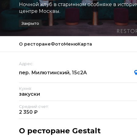
Ночной клуб в старинном особняке в истор
центре Москвы.
Закрыто
О ресторане
Фото
Меню
Карта
Адрес:
пер. Милютинский, 15с2A
Кухня:
закуски
Средний счет:
2 350 ₽
О ресторане Gestalt