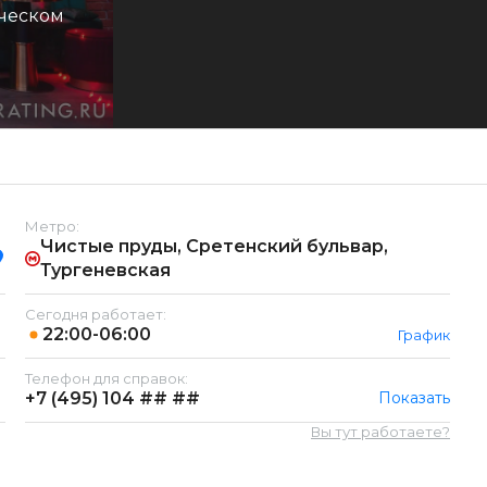
ическом
Метро:
Чистые пруды, Сретенский бульвар,
Тургеневская
Сегодня работает:
22:00-06:00
График
Телефон для справок:
+7 (495)
104 ## ##
Показать
Вы тут работаете?