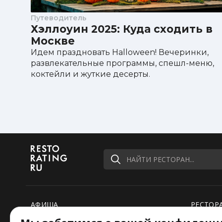
Путеводитель
Хэллоуин 2025: Куда сходить в
Москве
Идем праздновать Halloween! Вечеринки,
развлекательные программы, спешл-меню,
коктейли и жуткие десерты.
НАЙТИ РЕСТОРАН...
АФИША
РЕСТОР
РЕЙТИНГИ
НОВОСТ