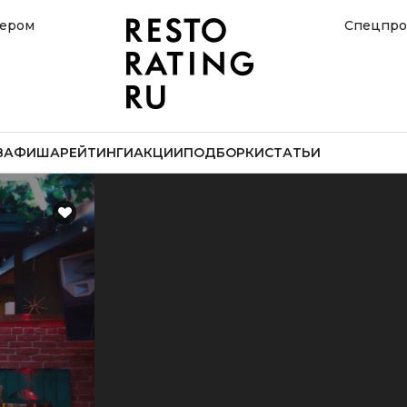
нером
Спецпро
В
АФИША
РЕЙТИНГИ
АКЦИИ
ПОДБОРКИ
СТАТЬИ