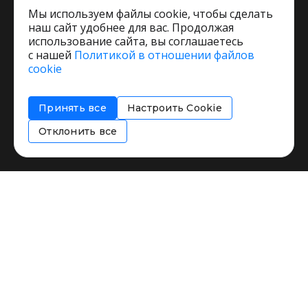
Мы используем файлы cookie, чтобы сделать
наш сайт удобнее для вас. Продолжая
использование сайта, вы соглашаетесь
с нашей
Политикой в отношении файлов
Пользовательское соглашение
cookie
Политика обработки персональных данных
Согласие на обработку персональных данных
Принять все
Настроить Cookie
Соглашение об информировании
Политика использования cookies
Отклонить все
Restorating.ru © 1999 - 2026