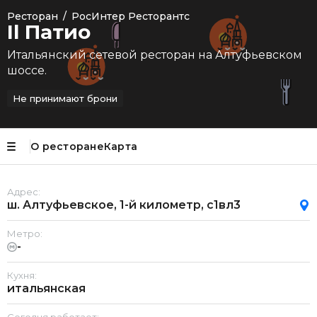
Ресторан
/
РосИнтер Ресторантс
Il Патио
Итальянский сетевой ресторан на Алтуфьевском
шоссе.
Не принимают брони
О ресторане
Карта
Адрес:
ш. Алтуфьевское, 1-й километр, с1вл3
Метро:
-
Кухня:
итальянская