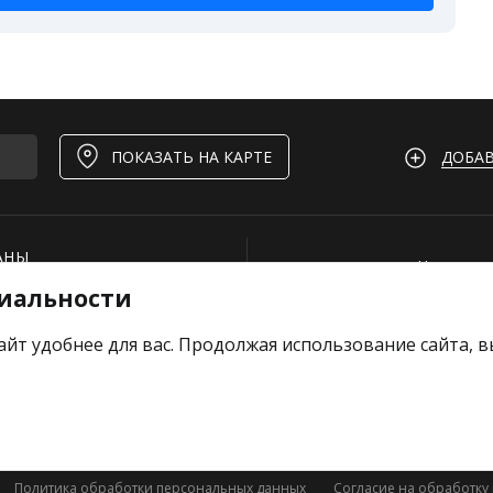
ДОБАВ
ПОКАЗАТЬ НА КАРТЕ
АНЫ
Нашли ош
иальности
И
Для рест
ОЕКТЫ
Вакансии
айт удобнее для вас. Продолжая использование сайта, 
ь отзыв
Добавить
Тарифы
Политика обработки персональных данных
Согласие на обработку