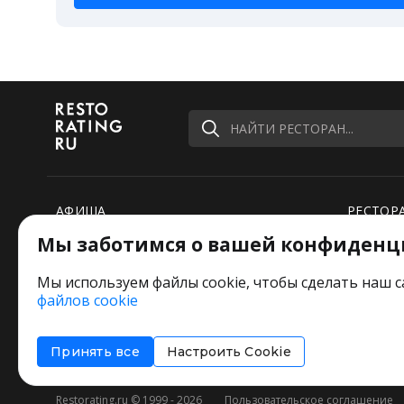
НАЙТИ РЕСТОРАН...
АФИША
РЕСТОР
Мы заботимся о вашей конфиденц
РЕЙТИНГИ
НОВОСТ
ПОДБОРКИ
СПЕЦПР
Мы используем файлы cookie, чтобы сделать наш с
файлов cookie
РЕДАКЦИЯ ШУТИТ
Оставит
Принять все
Настроить Cookie
Restorating.ru © 1999 - 2026
Пользовательское соглашение