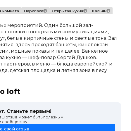
я комната
Парковка
Открытая кухня
Кальян
ых мероприятий. Один большой зал-
ие потолки с ооткрытыми коммуникациями,
ут, белые кирпичные стены и светлые тона. Зал
тия: здесь проходят банкеты, кинопоказы,
сии, модные показы и так далее. Банкетное
 за кухню — шеф-повар Сергей Душков.
т партнеров, в меню — блюда европейской и
нда, детская площадка и летняя зона в лесу
 loft
т. Станьте первым!
ваш отзыв может быть полезным.
е сообществу
е свой отзыв