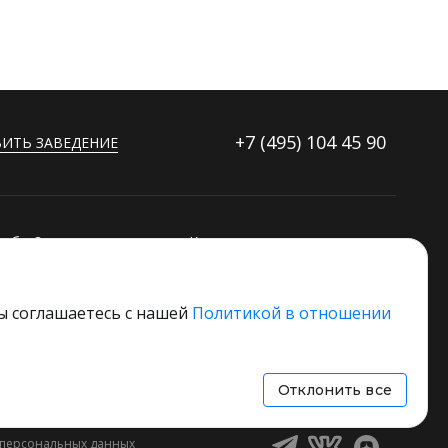
+7 (495)
104 45 90
ИТЬ ЗАВЕДЕНИЕ
ибку?
Контакты
ораторов
Дополнительные услуги
Основной стек технологий
вы соглашаетесь с нашей
Политикой в отношении
 свое заведение
Отклонить все
 персональных данных