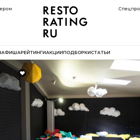
нером
Спецпро
В
АФИША
РЕЙТИНГИ
АКЦИИ
ПОДБОРКИ
СТАТЬИ