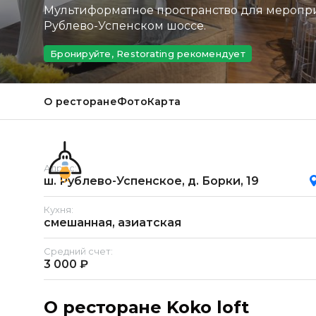
Мультиформатное пространство для меропр
Рублево-Успенском шоссе.
Бронируйте, Restorating рекомендует
О ресторане
Фото
Карта
Адрес:
ш. Рублево-Успенское, д. Борки, 19
Кухня:
смешанная, азиатская
Средний счет:
3 000 ₽
О ресторане Koko loft