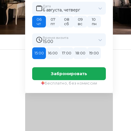
Дата
6 августа, четверг
06
07
08
09
10
чт
пт
сб
вс
пн
Время визита
15:00
15:00
16:00
17:00
18:00
19:00
Забронировать
Бесплатно, без комиссии