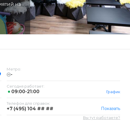
иятий на
Метро:
-
Сегодня работает:
09:00-21:00
График
Телефон для справок:
+7 (495)
104 ## ##
Показать
Вы тут работаете?