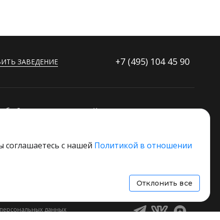
+7 (495)
104 45 90
ИТЬ ЗАВЕДЕНИЕ
ибку?
Контакты
ораторов
Дополнительные услуги
Основной стек технологий
вы соглашаетесь с нашей
Политикой в отношении
 свое заведение
Отклонить все
 персональных данных