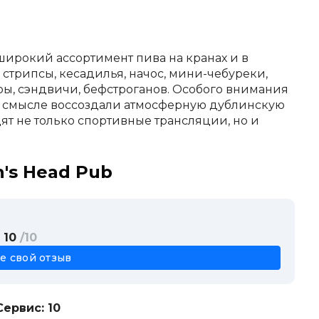
широкий ассортимент пива на кранах и в
е стрипсы, кесадилья, начос, мини-чебуреки,
геры, сэндвичи, бефстроганов. Особого внимания
м смысле воссоздали атмосферную дублинскую
ят не только спортивные трансляции, но и
n's Head Pub
 10
/10
е свой отзыв
Сервис: 10