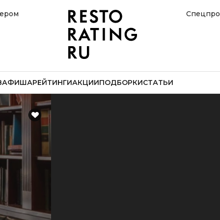
нером
Спецпро
В
АФИША
РЕЙТИНГИ
АКЦИИ
ПОДБОРКИ
СТАТЬИ