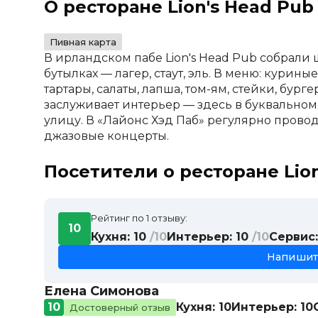
О ресторане Lion's Head Pub
Пивная карта
В ирландском пабе Lion's Head Pub собрали 
бутылках — лагер, стаут, эль. В меню: курины
тартары, салаты, лапша, том-ям, стейки, бур
заслуживает интерьер — здесь в буквально
улицу. В «Лайонс Хэд Паб» регулярно провод
джазовые концерты.
Посетители о ресторане Lio
Рейтинг по 1 отзыву:
10
Кухня: 10
/10
Интерьер: 10
/10
Сервис:
Напишит
Елена Симонова
10
Кухня: 10
Интерьер: 10
Достоверный отзыв