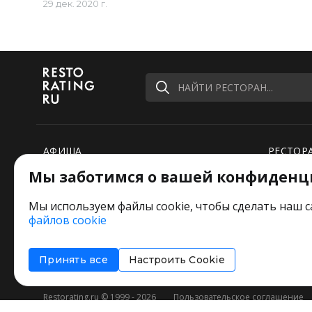
29 дек. 2020 г.
НАЙТИ РЕСТОРАН...
АФИША
РЕСТОР
Мы заботимся о вашей конфиденц
РЕЙТИНГИ
НОВОСТ
ПОДБОРКИ
СПЕЦПР
Мы используем файлы cookie, чтобы сделать наш с
файлов cookie
РЕДАКЦИЯ ШУТИТ
Оставит
Принять все
Настроить Cookie
Restorating.ru © 1999 - 2026
Пользовательское соглашение
Соглашение об информировании
Политика использования