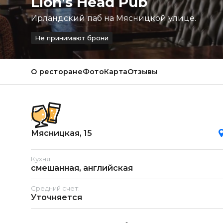
Lion's Head Pub
Ирландский паб на Мясницкой улице.
Не принимают брони
О ресторане
Фото
Карта
Отзывы
Адрес:
Мясницкая, 15
Кухня:
смешанная, английская
Средний счет:
Уточняется