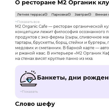
О ресторане M2 Органик кл
Летняя терраса
Парковка
Завтрак
Винная 
Показать все
M2 Organic Cafe — ресторан органической к
концепции лежит философия осознанного по
продуктов с эко-фермы (сыры, сливочное масл
тартары, брускетты, борщ, стейки и бургеры,
медовик и сметанник. В барной карте — авт
и ржаной квас. В интерьере «М2 Органик Каф
на стенах висят круглые панно из мха.
Банкеты, дни рожден
Показать
Слово шефу