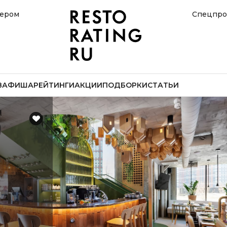
нером
Спецпро
В
АФИША
РЕЙТИНГИ
АКЦИИ
ПОДБОРКИ
СТАТЬИ