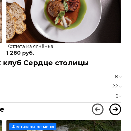
Котлета из ягнёнка
Г
1 280 руб.
1
 клуб Сердце столицы
8
980 ₽
22
1 280 ₽
6
1 800 ₽
490 ₽
1 900 ₽
не
690 ₽
700 ₽
1 280 ₽
650 ₽
1 260 ₽
Фестивальное меню
690 ₽