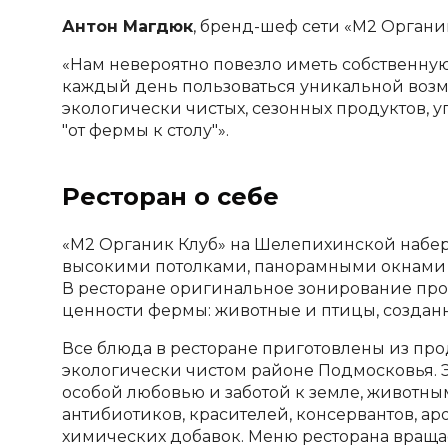
Антон Магдюк
, бренд-шеф сети «М2 Органик
«Нам невероятно повезло иметь собственну
каждый день пользоваться уникальной возм
экологически чистых, сезонных продуктов, 
"от фермы к столу"»
.
Ресторан о себе
«М2 Органик Клуб» на Шелепихинской набер
высокими потолками, панорамными окнами 
В ресторане оригинальное зонирование прос
ценности фермы: животные и птицы, создан
Все блюда в ресторане приготовлены из про
экологически чистом районе Подмосковья. 
особой любовью и заботой к земле, животным
антибиотиков, красителей, консервантов, аро
химических добавок. Меню ресторана враща