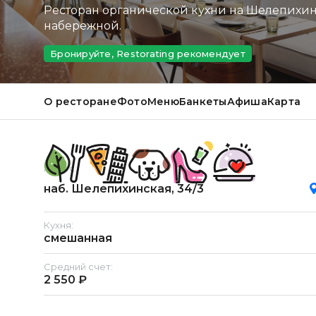
Ресторан органической кухни на Шелепихи
набережной.
Бронируйте, Restorating рекомендует
О ресторане
Фото
Меню
Банкеты
Афиша
Карта
Адрес:
наб. Шелепихинская, 34/3
Кухня:
смешанная
Средний счет:
2 550 ₽