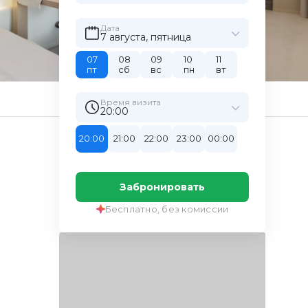
Дата
7 августа, пятница
07
08
09
10
11
пт
сб
вс
пн
вт
Время визита
20:00
20:00
21:00
22:00
23:00
00:00
Забронировать
Бесплатно, без комиссии