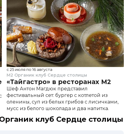
820 ₽
460 ₽
860 ₽
оном и трюфельным маслом
850 ₽
ном и слабосолёной неркой
890 ₽
750 ₽
1 350 ₽
ежими овощами
670 ₽
750 ₽
490 ₽
с 25 июля по 16 августа
до
M2 Органик клуб Сердце столицы
M2
720 ₽
е
«Тайгастро» в ресторанах М2
Ф
490 ₽
Шеф Антон Магдюк представил
В
1 090 ₽
фестивальный сет: бургер с котлетой из
о
с
оленины, суп из белых грибов с лисичками,
п
490 ₽
мусс из белого шоколада и два напитка.
о
490 ₽
490 ₽
 Органик клуб Сердце столицы
сле
390 ₽