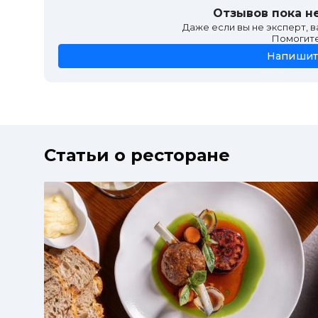
Круассан с моцареллой, томатами и авокадо
Отзывов пока не
Круассан с фермерской колбасой
Даже если вы не эксперт, 
Помогит
Напишит
Статьи о ресторане