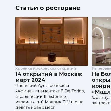
Статьи о ресторане
Хроника московских открытий
Из первых
14 открытий в Москве:
На Бо
март 2024
откры
конди
Японский Ayu, греческая
«Афина», пьемонтский De Torino,
«Мадл
итальянский Il Ristorante,
Француз
израильский Маврик TLV и еще
завтраки
девять новых мест.