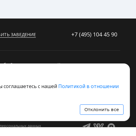
+7 (495)
104 45 90
ИТЬ ЗАВЕДЕНИЕ
ибку?
Контакты
ораторов
Дополнительные услуги
Основной стек технологий
вы соглашаетесь с нашей
Политикой в отношении
 свое заведение
Отклонить все
 персональных данных