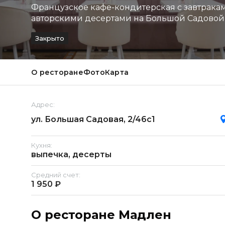
Французское кафе-кондитерская с завтрака
авторскими десертами на Большой Садовой
Закрыто
О ресторане
Фото
Карта
Адрес:
ул. Большая Садовая, 2/46с1
Кухня:
выпечка, десерты
Средний счет:
1 950 ₽
О ресторане Мадлен