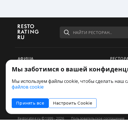
НАЙТИ РЕСТОРАН...
АФИША
РЕСТОР
Мы заботимся о вашей конфиденц
РЕЙТИНГИ
НОВОСТ
ПОДБОРКИ
СПЕЦПР
Мы используем файлы cookie, чтобы сделать наш с
файлов cookie
РЕДАКЦИЯ ШУТИТ
Оставит
Принять все
Настроить Cookie
Restorating.ru © 1999 - 2026
Пользовательское соглашение
Соглашение об информировании
Политика использования