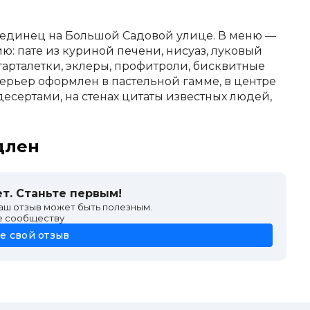
бединец на Большой Садовой улице. В меню —
: пате из куриной печени, нисуаз, луковый
: тарталетки, эклеры, профитроли, бисквитные
терьер оформлен в пастельной гамме, в центре
есертами, на стенах цитаты известных людей,
длен
т. Станьте первым!
ваш отзыв может быть полезным.
е сообществу
е свой отзыв