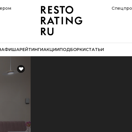
нером
Спецпро
В
АФИША
РЕЙТИНГИ
АКЦИИ
ПОДБОРКИ
СТАТЬИ