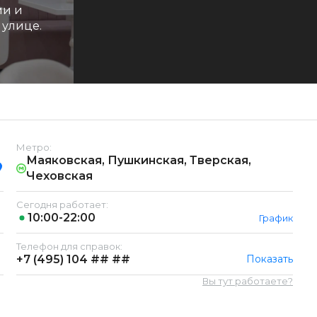
ми и
 улице.
Метро:
Маяковская, Пушкинская, Тверская,
Чеховская
Сегодня работает:
10:00-22:00
График
Телефон для справок:
+7 (495)
104 ## ##
Показать
Вы тут работаете?