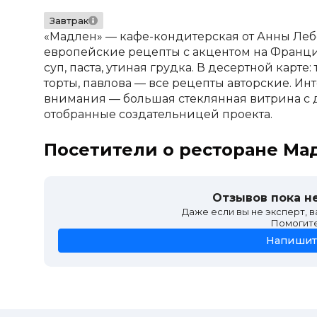
Завтрак
«Мадлен» — кафе-кондитерская от Анны Ле
европейские рецепты с акцентом на Францию
суп, паста, утиная грудка. В десертной карте
торты, павлова — все рецепты авторские. Ин
внимания — большая стеклянная витрина с д
отобранные создательницей проекта.
Посетители о ресторане Ма
Отзывов пока не
Даже если вы не эксперт, 
Помогит
Напишит