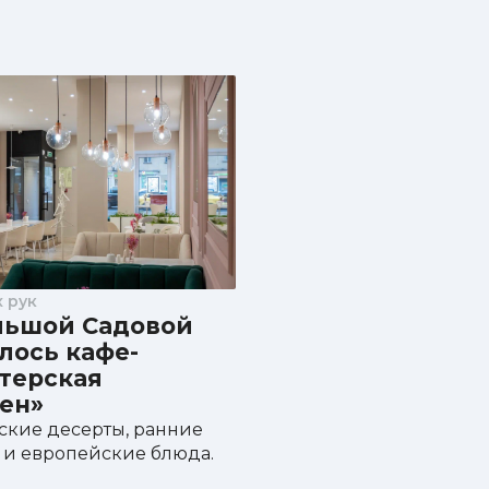
 рук
льшой Садовой
лось кафе-
терская
ен»
ские десерты, ранние
 и европейские блюда.