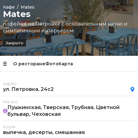
Кафе
/
Mates
Mates
Кофейня на Петровке с основательным меню и
симпатичным интерьером.
Закрыто
О ресторане
Фото
Карта
Адрес:
ул. Петровка, 24с2
Метро:
Пушкинская, Тверская, Трубная, Цветной
бульвар, Чеховская
Кухня:
выпечка, десерты, смешанная