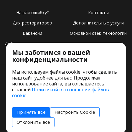
Нашли ошибку?
Контакты
Для рестораторов
Дополнительные услуги
Вакансии
Основной стек технологий
Добавить свое заведение
Мы заботимся о вашей
Тарифы
конфиденциальности
Мы используем файлы cookie, чтобы сделать
наш сайт удобнее для вас. Продолжая
использование сайта, вы соглашаетесь
с нашей
Политикой в отношении файлов
Пользовательское соглашение
cookie
Политика обработки персональных данных
Согласие на обработку персональных данных
Принять все
Настроить Cookie
Соглашение об информировании
Политика использования cookies
Отклонить все
Restorating.ru © 1999 - 2026