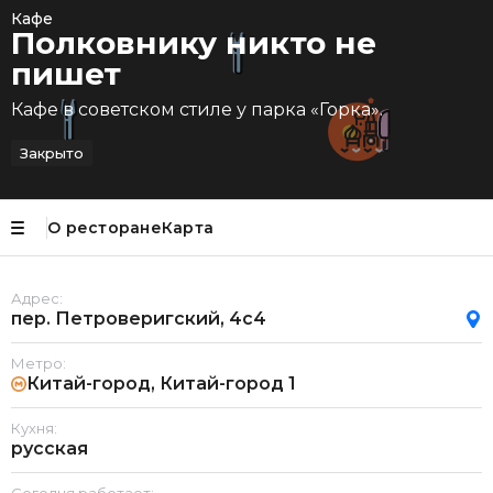
Кафе
Полковнику никто не
пишет
Кафе в советском стиле у парка «Горка».
Закрыто
О ресторане
Карта
Адрес:
пер. Петроверигский, 4с4
Метро:
Китай-город, Китай-город 1
Кухня:
русская