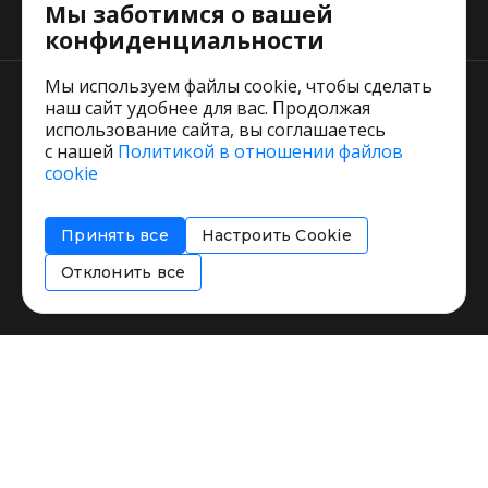
Мы заботимся о вашей
Тарифы
конфиденциальности
Мы используем файлы cookie, чтобы сделать
наш сайт удобнее для вас. Продолжая
использование сайта, вы соглашаетесь
с нашей
Политикой в отношении файлов
Пользовательское соглашение
cookie
Политика обработки персональных данных
Согласие на обработку персональных данных
Принять все
Настроить Cookie
Соглашение об информировании
Политика использования cookies
Отклонить все
Restorating.ru © 1999 - 2026