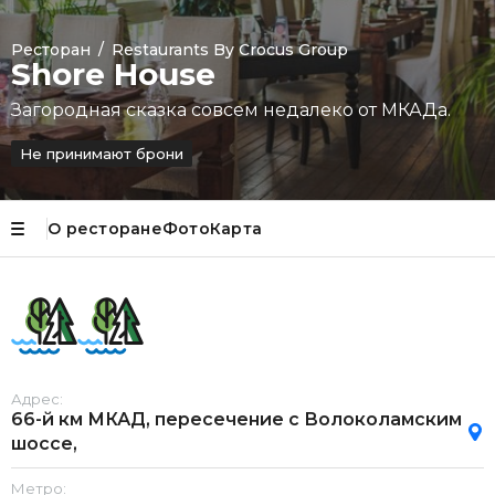
Ресторан
/
Restaurants By Crocus Group
Shore House
Загородная сказка совсем недалеко от МКАДа.
Не принимают брони
О ресторане
Фото
Карта
Адрес:
66-й км МКАД, пересечение с Волоколамским
шоссе,
Метро: