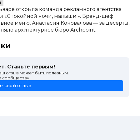
ы
ьваре открыла команда рекламного агентства
чи «Спокойной ночи, малыши!». Бренд-шеф
овное меню, Анастасия Коновалова — за десерты,
ляло архитектурное бюро Archpoint.
оки
т. Станьте первым!
ваш отзыв может быть полезным.
е сообществу
е свой отзыв