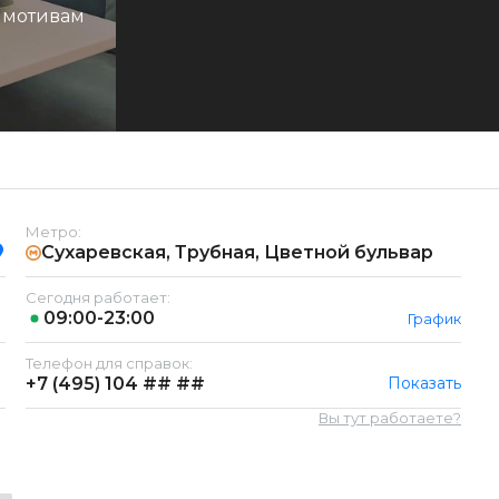
 мотивам
Метро:
Сухаревская, Трубная, Цветной бульвар
Сегодня работает:
09:00-23:00
График
Телефон для справок:
+7 (495)
104 ## ##
Показать
Вы тут работаете?