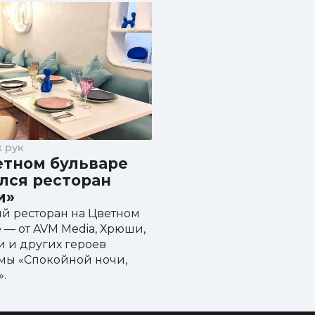
 рук
етном бульваре
лся ресторан
и»
й ресторан на Цветном
 — от AVM Media, Хрюши,
 и других героев
мы «Спокойной ночи,
.