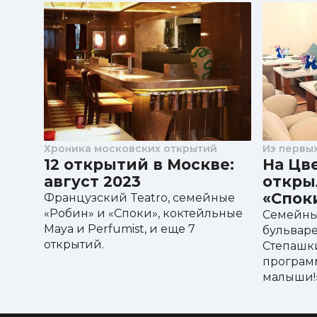
Хроника московских открытий
Из первых
12 открытий в Москве:
На Цв
август 2023
откры
«Спок
Французский Teatro, семейные
«Робин» и «Споки», коктейльные
Семейны
Maya и Perfumist, и еще 7
бульваре
открытий.
Степашки
програм
малыши!»