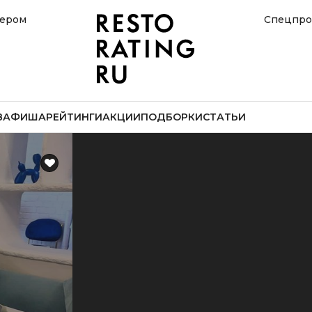
нером
Спецпро
В
АФИША
РЕЙТИНГИ
АКЦИИ
ПОДБОРКИ
СТАТЬИ