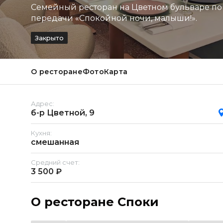
Семейный ресторан на Цветном бульваре по
передачи «Спокойной ночи, малыши!».
Закрыто
О ресторане
Фото
Карта
Адрес:
б-р Цветной, 9
Кухня:
смешанная
Средний счет:
3 500 ₽
О ресторане Споки