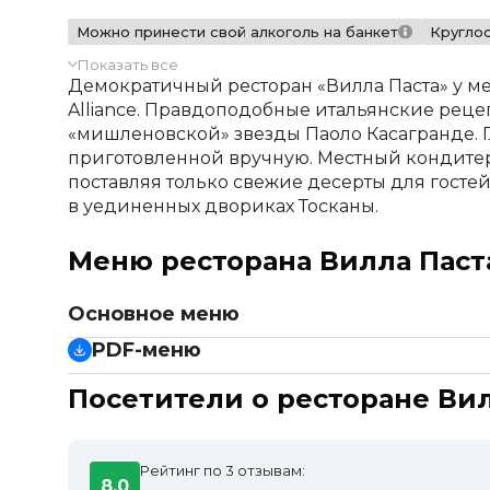
Можно принести свой алкоголь на банкет
Кругло
Показать все
Демократичный ресторан «Вилла Паста» у ме
Alliance. Правдоподобные итальянские рецеп
«мишленовской» звезды Паоло Касагранде. Г
приготовленной вручную. Местный кондитер
поставляя только свежие десерты для госте
в уединенных двориках Тосканы.
Меню ресторана Вилла Паст
Основное меню
Салаты
PDF-меню
Оливье по-домашнему с курицей
Коктейли
Посетители о ресторане Вил
Оливье по-домашнему с лососем
Основное меню
Салат с печенью цыпленка
Барная карта
Салат из спелых томатов с красным луком
Завтраки
Салат с кальмарами и мини-картофелем
Рейтинг по 3 отзывам:
Винная карта
8.0