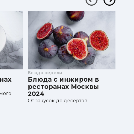
Блюдо недели
Блюд
нах
Блюда с инжиром в
Блю
ресторанах Москвы
рес
2024
202
мого
От закусок до десертов.
Сезон