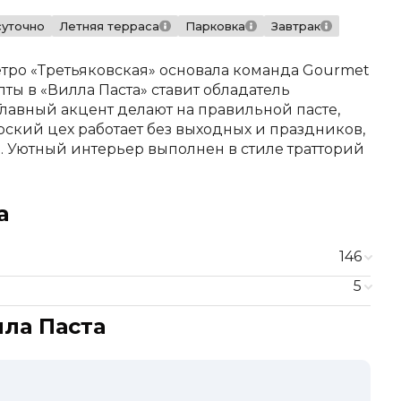
суточно
Летняя терраса
Парковка
Завтрак
тро «Третьяковская» основала команда Gourmet
ты в «Вилла Паста» ставит обладатель
лавный акцент делают на правильной пасте,
ский цех работает без выходных и праздников,
й. Уютный интерьер выполнен в стиле тратторий
а
146
5
500 ₽
ла Паста
550 ₽
510 ₽
550 ₽
600 ₽