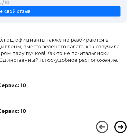
8
/10
820 ₽
е свой отзыв
650 ₽
теллой
850 ₽
870 ₽
900 ₽
 блюд, официанты также не разбираются в
900 ₽
ивлены, вместо зеленого салата, как озвучила
900 ₽
рям пару пучков! Как-то не по-итальянски
й
900 ₽
й. Единственный плюс-удобное расположение.
950 ₽
тишоками
950 ₽
1 100 ₽
Сервис: 10
600 ₽
650 ₽
650 ₽
850 ₽
Сервис: 10
850 ₽
550 ₽
500 ₽
800 ₽