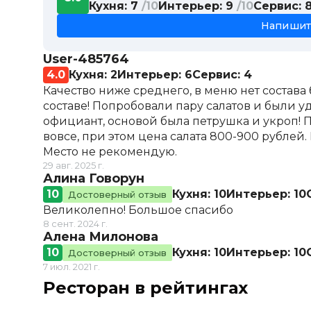
Салат «Цезарь» с курицей
Кухня: 7
/10
Интерьер: 9
/10
Сервис: 
Салат «Цезарь» с креветками
Напишит
Салат «Греческий»
Зеленый салат с авокадо, брокколи и страча
User-485764
Салат «Капрезе»
4.0
Кухня: 2
Интерьер: 6
Сервис: 4
Салат «Средиземноморский»
Качество ниже среднего, в меню нет состава
Салат с копченым лососем и авокадо
составе! Попробовали пару салатов и были уд
Салат с креветками, рукколой и пармезаном
официант, основой была петрушка и укроп! П
Салат «Панцанелла» с авокадо и страчателло
вовсе, при этом цена салата 800-900 рубле
Салат с ростбифом, томатами и картофелем
Место не рекомендую.
Салат с тунцом, обжаренным в кунжуте, с ар
29 авг. 2025 г.
Салат крабовый с огурцом и авокадо
Алина Говорун
Холодные закуски
10
Кухня: 10
Интерьер: 10
Достоверный отзыв
Итальянская брускетта
Великолепно! Большое спасибо
Итальянская брускетта
8 сент. 2024 г.
Итальянская брускетта
Алена Милонова
Итальянская брускетта
10
Кухня: 10
Интерьер: 10
Достоверный отзыв
Итальянская брускетта
7 июл. 2021 г.
Паштет из индейки
Ресторан в рейтингах
Сельдь с картофелем
Карпаччо из говядины