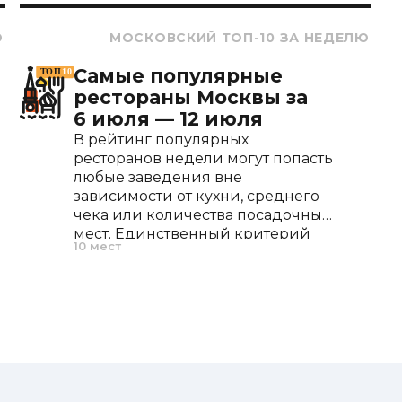
800 ₽
900 ₽
Ю
МОСКОВСКИЙ ТОП-10 ЗА НЕДЕЛЮ
1 100 ₽
Самые популярные
йя
1 200 ₽
1 100 ₽
рестораны Москвы за
1 100 ₽
6 июля — 12 июля
1 700 ₽
В рейтинг популярных
1 800 ₽
ресторанов недели могут попасть
700 ₽
любые заведения вне
1 100 ₽
зависимости от кухни, среднего
1 200 ₽
чека или количества посадочных
1 250 ₽
мест. Единственный критерий
10 мест
1 800 ₽
отбора — наибольший интерес у
клиентов службы за
предшествующую неделю.
300 ₽
450 ₽
ой и соусом песто
650 ₽
700 ₽
750 ₽
850 ₽