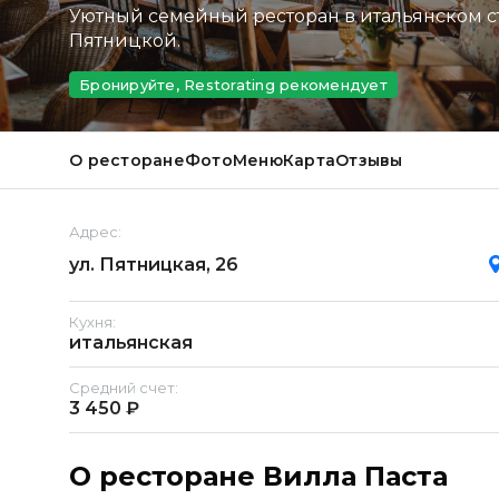
Уютный семейный ресторан в итальянском с
Пятницкой.
Бронируйте, Restorating рекомендует
О ресторане
Фото
Меню
Карта
Отзывы
Адрес:
ул. Пятницкая, 26
Кухня:
итальянская
Средний счет:
3 450 ₽
О ресторане Вилла Паста