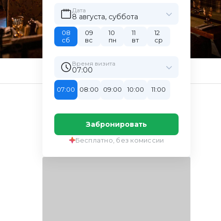
Дата
8 августа, суббота
08
09
10
11
12
сб
вс
пн
вт
ср
Время визита
07:00
07:00
08:00
09:00
10:00
11:00
Забронировать
Бесплатно, без комиссии