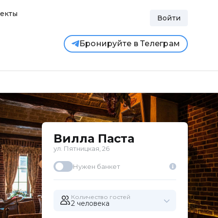
екты
Войти
Бронируйте в Телеграм
Вилла Паста
ул. Пятницкая, 26
Нужен банкет
Количество гостей
2 человекa