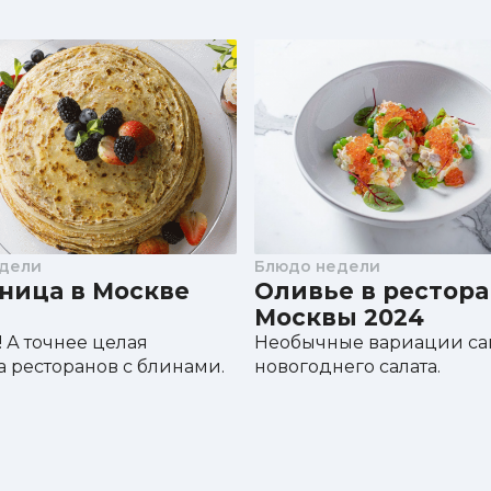
450 ₽
елиным яйцом
500 ₽
550 ₽
м
550 ₽
550 ₽
600 ₽
850 ₽
600 ₽
900 ₽
дели
Блюдо недели
500 ₽
ница в Москве
Оливье в рестора
600 ₽
Москвы 2024
850 ₽
! А точнее целая
Необычные вариации са
ри
800 ₽
 ресторанов с блинами.
новогоднего салата.
900 ₽
700 ₽
900 ₽
600 ₽
750 ₽