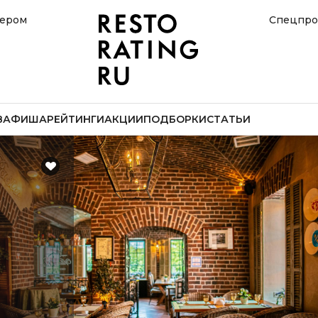
нером
Спецпро
В
АФИША
РЕЙТИНГИ
АКЦИИ
ПОДБОРКИ
СТАТЬИ